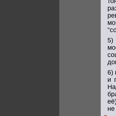
то
ра
ре
мо
"с
5)
мо
с
до
6)
и 
На
бр
её
не