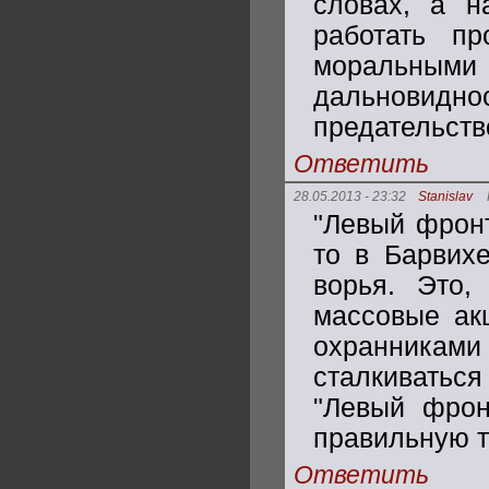
словах, а н
работать п
моральны
дальновидно
предательств
Ответить
28.05.2013 - 23:32
Stanislav
"Левый фронт
то в Барвихе
ворья. Это,
массовые акц
охранникам
сталкиваться
"Левый фрон
правильную т
Ответить