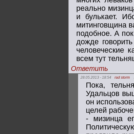
реально мизинца
и булькает. Иб
митинговщина ва
подобное. А пок
дожде говорить
человеческие к
всем тут тельн
Ответить
28.05.2013 - 18:54
rad storm
Пока, тельн
Удальцов выш
он использов
целей рабоче
- мизинца е
Политическую