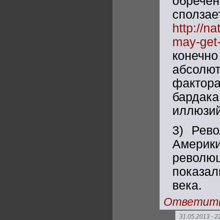
обречён
спо
http://n
may-get
конечн
абсолют
фактор
бардака
иллюзий
3) Рево
Америк
революц
показал
века.
Ответит
31.05.2013 - 2