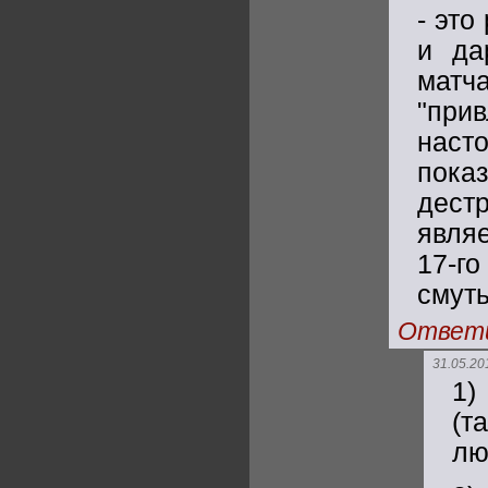
- эт
и да
мат
"прив
нас
пок
дест
явля
17-г
смуть
Ответ
31.05.20
1)
(т
лю