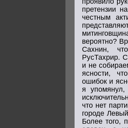
проявило рук
претензии на
честным акт
представляю
митинговщи
вероятно? Вр
Сахнин, чт
РусТахрир. С
и не собирае
ясности, чт
ошибок и ясн
я упомянул,
исключитель
что нет парт
городе Левый
Более того, 