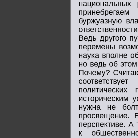
национальных 
принебрегаем
буржуазную вла
ответственност
Ведь другого п
перемены возмо
наука вполне о
но ведь об этом
Почему? Считаю
соответствуе
политических
историческим у
нужна не болт
просвещение. Б
перспективе. А 
к общественн