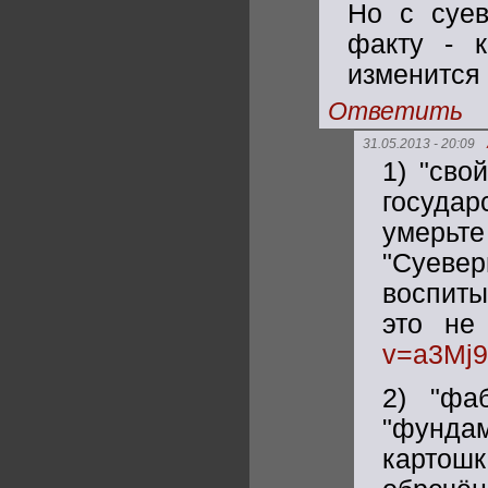
Но с суев
факту - к
изменится 
Ответить
31.05.2013 - 20:09
1) "сво
государ
умерь
"Суеве
воспиты
это не
v=a3Mj
2) "фа
"фунда
картош