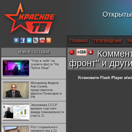
Открытый
ГЛАВНАЯ
ТЕЛЕВИДЕНИЕ
Р
Коммент
НОВОЕ СЕГОДНЯ
+116
фронт" и друг
"Утро в тебе" на
эгалите-фесте "Не
Пряча Лица"
Установите Flash Player
и/ил
Мохаммед Фидель
Али Селем,
представитель
фронта Полисарио в
РФ
Экономика СССР
времен «застоя»:
жажда планомерности
(часть 2)
Рост социального
неравенства в 21