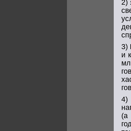
2)
св
ус
де
сп
3)
и 
мл
го
ха
го
4)
на
(а
го