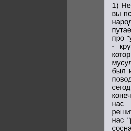
1) Не
вы п
наро
пута
про 
- кр
кот
мусу
был 
повод
сего
конеч
нас 
реши
нас "
сосн