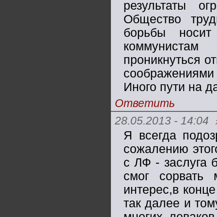
результаты ог
Общество труд
борьбы носит
коммунистам
проникнуться о
соображениями 
Иного пути на д
Ответить
28.05.2013 - 14:04
Я всегда подоз
сожалению этог
с ЛФ - заслуга 
смог сорвать 
интерес,в конце
так далее и том
многих леваков