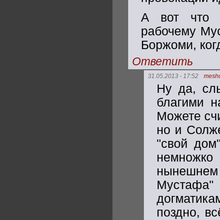
А вот что 
рабочему Мус
Боржоми, ког
Ответить
31.05.2013 - 17:52
mesh
Ну да, сл
благими н
Можете счи
но и Солж
"свой дом
немножко 
нынешнем 
Мустафа
догматика
поздно, вс