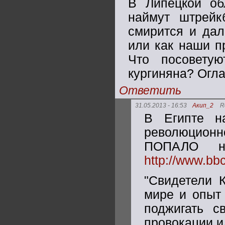
В Липецкой об
наймут штрейк
смирится и дал
или как наши п
Что посовету
кургиняна? Огла
Ответить
31.05.2013 - 16:53
Акип_2
R
В Египте н
революцион
ПОПАЛО н
http://www.bb
"Свидетели К
мире и опыт
поджигать с
провокации и