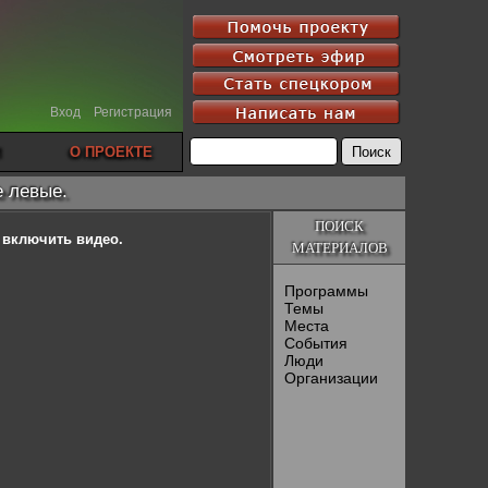
Вход
Регистрация
О ПРОЕКТЕ
е левые.
ПОИСК
ы включить видео.
МАТЕРИАЛОВ
Программы
Темы
Места
События
Люди
Организации