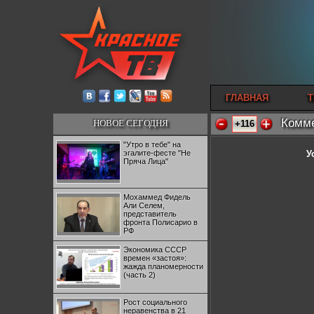
ГЛАВНАЯ
Т
Комме
НОВОЕ СЕГОДНЯ
+116
"Утро в тебе" на
эгалите-фесте "Не
У
Пряча Лица"
Мохаммед Фидель
Али Селем,
представитель
фронта Полисарио в
РФ
Экономика СССР
времен «застоя»:
жажда планомерности
(часть 2)
Рост социального
неравенства в 21