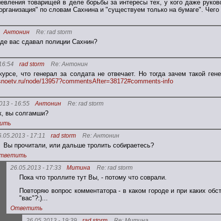
евления товарищей в деле борьбы за интересы тех, у кого даже руков
организация" по словам Сахнина и "существуем только на бумаге". Чего 
Антонин
Re: rad storm
оде вас сдавал полиции Сахнин?
16:54
rad storm
Re: Антонин
курсе, что генерал за солдата не отвечает. Но тогда зачем такой ген
rasnoetv.ru/node/13957?commentsAfter=38172#comments-info
013 - 16:55
Антонин
Re: rad storm
к, вы солгамши?
ить
6.05.2013 - 17:11
rad storm
Re: Антонин
Вы прочитали, или дальше тролить собираетесь?
тветить
26.05.2013 - 17:33
Митина
Re: rad storm
Пока что троллите тут Вы, - потому что соврали.
Повторяю вопрос комментатора - в каком городе и при каких обст
"вас"?:)...
Ответить
26.05.2013 - 19:39
rad storm
Re: Митина