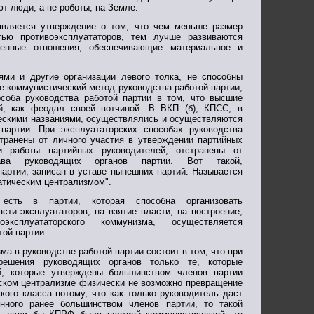
т люди, а не роботы, на Земле.
вляется утверждение о том, что чем меньше размер
тью противоэксплуататоров, тем лучше развиваются
венные отношения, обеспечивающие материальное и
ми и другие организации левого толка, не способны
е коммунистический метод руководства работой партии,
особа руководства работой партии в том, что высшие
й, как феодал своей вотчиной. В ВКП (б), КПСС, в
ескими названиями, осуществлялись и осуществляются
партии. При эксплуататорских способах руководства
транены от личного участия в утверждении партийных
и работы партийных руководителей, отстранены от
тава руководящих органов партии. Вот такой,
артии, записан в уставе нынешних партий. Называется
атическим централизмом".
есть в партии, которая способна организовать
сти эксплуататоров, на взятие власти, на построение,
ксплуататорского коммунизма, осуществляется
той партии.
а в руководстве работой партии состоит в том, что при
решения руководящих органов только те, которые
й, которые утверждены большинством членов партии
ском централизме физически не возможно превращение
ого класса потому, что как только руководитель даст
нного ранее большинством членов партии, то такой