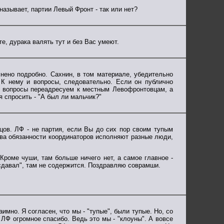
 называет, партии Левый Фронт - так или нет?
е, дурака валять тут и без Вас умеют.
нено подробно. Сахнин, в том материале, убедительно
 К нему и вопросы, следовательно. Если он публично
ши вопросы переадресуем к местным Левофронтовцам, а
я спросить - "А был ли мальчик?"
цов. ЛФ - не партия, если Вы до сих пор своим тупым
ова обязанности координаторов исполняют разные люди,
роме чуши, там больше ничего нет, а самое главное -
"сдавал", там не содержится. Поздравляю соврамши.
аимно. Я согласен, что мы - "тупые", были тупые. Но, со
 ЛФ огромное спасибо. Ведь это мы - "клоуны". А вовсе