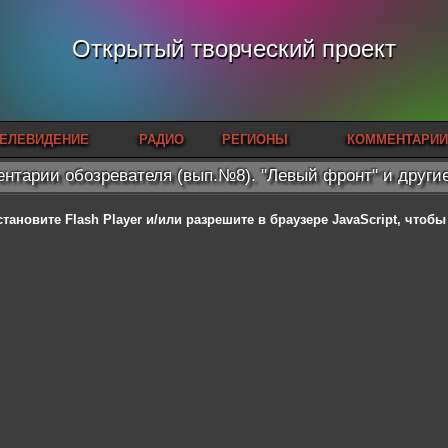
Открытый творческий проект
ЕЛЕВИДЕНИЕ
РАДИО
РЕГИОНЫ
КОММЕНТАРИИ
нтарии обозревателя (вып.№8). "Левый фронт" и други
становите Flash Player
и/или разрешите в браузере JavaScript, чтоб