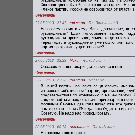
руководитель исключается из партии. Наприме
Зюганов давно был бы исключен из партии. Без с
членов партии, Россия не освободится от власти э
Ответить
27.05.2013 - 21:41
rad storm
Re: Валентина3
Не совсем понял к чему Ваше дополнение, но хо
руководитель? Если голосование тайное, тог
руководителя правильное, зачем тогда его искл
через годы, а руководителя уже исключили, кого 
партия прекратит существование?
Ответить
27.05.2013 - 22:23
Миха
Re: rad storm
Опозорились вы товарищ со своим враньем.
Ответить
27.05.2013 - 23:32
rad storm
Re: Миха
В нашей партии называют вещи своими именами
интересов собственной "партии, организации, клу
предательством по отношению к нашей партии. Х
свидетелей мы предоставим, приговор вынесем
молчание Сахнина два года назад уже всё доказ
нас хорошая. Если ЛФ и дальше будет отпираться
Советую, Не надо нас провоцировать.
Ответить
28.05.2013 - 08:13
Антрацит
Re: rad storm
Не позорьте свою партию