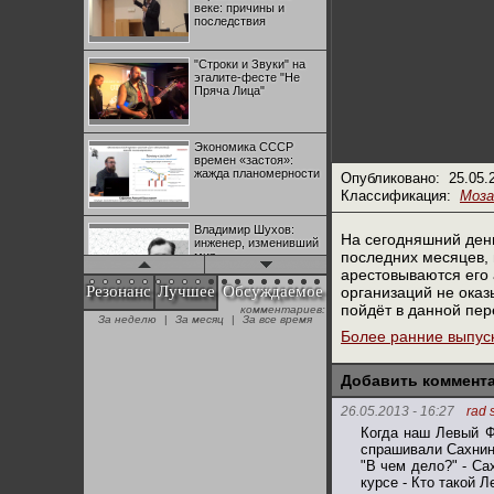
веке: причины и
последствия
"Строки и Звуки" на
эгалите-фесте "Не
Пряча Лица"
Экономика СССР
времен «застоя»:
жажда планомерности
Опубликовано:
25.05.
Классификация:
Моза
Владимир Шухов:
На сегодняшний день
инженер, изменивший
последних месяцев,
мир
арестовываются его 
Резонанс
Лучшее
Обсуждаемое
организаций не ока
пойдёт в данной пер
комментариев:
"Аркадий Коц" на
За неделю
|
За месяц
|
За все время
эгалите-фесте "Не
Более ранние выпус
Пряча Лица"
Добавить коммент
Контрапункты
глобализации:
26.05.2013 - 16:27
rad 
геополитэкономическ
Когда наш Левый Ф
ий анализ
спрашивали Сахнина
"В чем дело?" - Са
100 лет Ноябрьской
курсе - Кто такой 
революции в