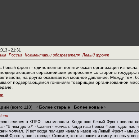
2013 - 21:31
ика
Россия
Комментарии обозревателя
Левый фронт
 Левый фронт - единственная политическая организация из числа
 подвергающаяся серьёзнейшим репрессиям со стороны государст
активисты, на других оказывается мощное давление. Между тем, б
зывают подвергающимся гонениям товарищам организованной массов
едаче.
ки
арий
(всего 110)
‹ Более старые
Более новые ›
storm
ронт слился в КПРФ - мы молчали. Когда наш Левый Фронт послал нас
 - "В чем дело?" - Сахнин - молчал. Когда наш Левый Фронт сдал нас н
хнин молчал. И вот когда полиция начала наезд на Левый Фронт - мы д
Левый Фронт у нас в городе. Скажите, кого из наших я смогу теперь уго