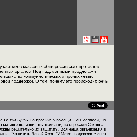
 участников массовых общероссийских протестов
венных органов. Под надуманными предлогами
ольшинство коммунистических и прочих левых
ой поддержки. О том, почему это происходит, речь
 на три буквы на просьбу о помощи - мы молчали, но
а митинге полиции - мы молчали, но спросили Сахнина -
олжны решительно их защитить. Вся наша организация в
ворить - "Защитить Левый Фронт"? Может подскажите спец