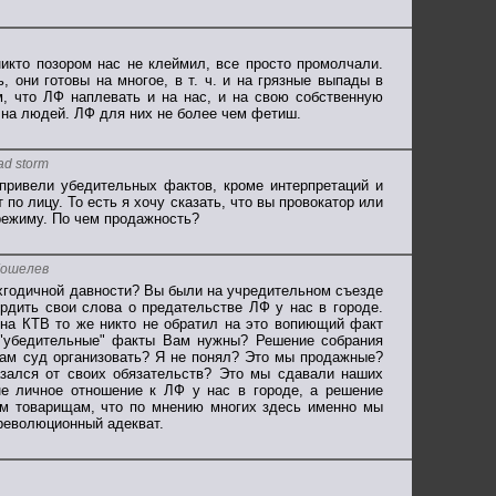
никто позором нас не клеймил, все просто промолчали.
 они готовы на многое, в т. ч. и на грязные выпады в
, что ЛФ наплевать и на нас, и на свою собственную
м на людей. ЛФ для них не более чем фетиш.
ad storm
привели убедительных фактов, кроме интерпретаций и
 по лицу. То есть я хочу сказать, что вы провокатор или
режиму. По чем продажность?
Кошелев
хгодичной давности? Вы были на учредительном съезде
рдить свои слова о предательстве ЛФ у нас в городе.
 на КТВ то же никто не обратил на это вопиющий факт
 "убедительные" факты Вам нужны? Решение собрания
вам суд организовать? Я не понял? Это мы продажные?
зался от своих обязательств? Это мы сдавали наших
е личное отношение к ЛФ у нас в городе, а решение
им товарищам, что по мнению многих здесь именно мы
революционный адекват.