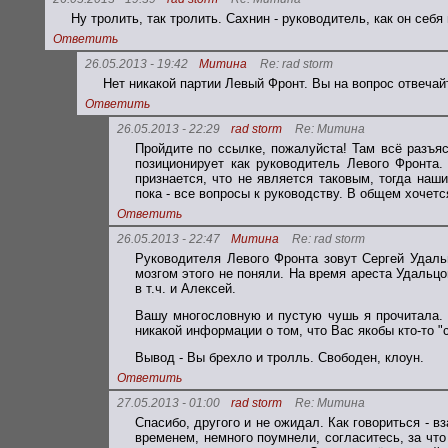
Ну тролить, так тролить. Сахнин - руководитель, как он себя
Ответить
26.05.2013 - 19:42
Митина
Re: rad storm
Нет никакой партии Левый Фронт. Вы на вопрос отвечайт
Ответить
26.05.2013 - 22:29
rad storm
Re: Митина
Пройдите по ссылке, пожалуйста! Там всё разъяс
позиционирует как руководитель Левого Фронта.
признается, что не является таковым, тогда на
пока - все вопросы к руководству. В общем хочетс
Ответить
26.05.2013 - 22:47
Митина
Re: rad storm
Руководителя Левого Фронта зовут Сергей Удаль
мозгом этого не поняли. На время ареста Удальц
в т.ч. и Алексей.
Вашу многословную и пустую чушь я прочитала. К
никакой информации о том, что Вас якобы кто-то 
Вывод - Вы брехло и тролль. Свободен, клоун.
Ответить
27.05.2013 - 01:00
rad storm
Re: Митина
Спасибо, другого и не ожидал. Как говориться - вз
временем, немного поумнели, согласитесь, за что