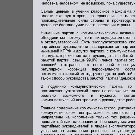
человека человеком, не возможно, пока существую
Самым ценным в учении классиков марксизма я
власти эксплуататоров, по сравнению с влас
производительные силы страны и производст
духовное благополучие всего населения страны.
Нынешние партии с коммунистическими названия
объединиться потому, что в них осуществляется н
а эксплуататорский. Суть эксплуататорского сп
партийные руководители распоряжаются партие
нынешней КПРФ и других партиях, с коммунистич
эксплуататорские методы руководства работой 
работой партии, свыше 99,9% членов партии отс
решений, отстранены от постоянной коррекци
регулярной коррекции персонального сос
некоммунистический метод руководства работой п
такой способ руководства работой партии "демокр
В подлинно коммунистической партии, то 
противоэксплуататорский класс на свержение вла
реально возможного и нужного, противоэ
коммунистический централизм в руководстве рабо
Главное содержание коммунистического централизм
коммунистическом централизме исполняются 
направлены на исполнение только тех решени
прямым тайным голосованием. При коммунистиче
партийных руководителей в людей эксплуататорск
указание на исполнение решения, не утвержде