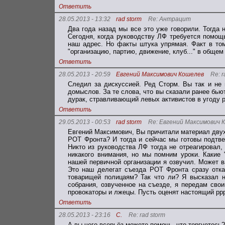
Ответить
28.05.2013 - 13:32
rad storm
Re: Антрацит
Два года назад мы все это уже говорили. Тогда 
Сегодня, когда руководству ЛФ требуется помощь,
наш адрес. Но факты штука упрямая. Факт в том
"организацию, партию, движение, клуб..." в обще
Ответить
28.05.2013 - 20:59
Евгений Максимович Кошелев
Re: r
Следил за дискуссией. Ред Сторм. Вы так и не 
домыслов. За те слова, что вы сказали ранее бьют
дурак, стравливающий левых активистов в угоду 
Ответить
29.05.2013 - 00:53
rad storm
Re: Евгений Максимович 
Евгений Максимович, Вы причитали материал дву
РОТ Фронта? И тогда и сейчас мы готовы подтве
Никто из руководства ЛФ тогда не отреагировал,
никакого внимания, но мы помним уроки. Какие
нашей первичной организации я озвучил. Может 
Это наш делегат съезда РОТ Фронта сразу отка
товарищей полицаям? Так что ли? Я высказал н
собрания, озвученное на съезде, я передам сво
провокаторы и лжецы. Пусть оценят настоящий рр
Ответить
28.05.2013 - 23:16
С.
Re: rad storm
А вы чего всерьёз можете помочь, что торгуетесь?