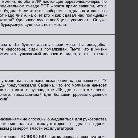
й - молчит, но оба в ЛФ настоящие ррреволюционеры. Но
чредительном съезде РОТ Фронта прямо заявили, что с
е будем. Если хотите, соберёмся отдельно и ещё раз
т надо ли? А на счёт кто и как сдавал нас полицаям -
пустили? Удальцова лучше вообще не упоминать. Он уже
о буржуазную сущность нет смысла.
минать Вы будете давать своей жене. Ты, звездобол
ге недостоин, сиди и помалкивай. Ты-то что в жизни
ммунист, уважаемый человек и лидер, а ты - трепло
 у меня вызывает наше позапрошлогоднее решение - "У
едь предупреждали Сахнина, что его молчание нанесёт
ло не только в руководстве ЛФ, для вас это явление
рнёте, трёхэтажным? Для большей ррреволюционной
юзив"
названиями не способны объединиться для руководства
ержения власти эксплуататоров, в деле создания
ьким размером власти эксплуататоров.
в котором ПОЛНОСТЬЮ ликвидирована эксплуатация