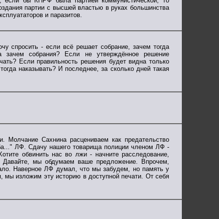
р, если бы КПРФ была партией коммунистической, то
оздания партии с высшей властью в руках большинства
ксплуататоров и паразитов.
чу спросить - если всё решает собрание, зачем тогда
да зачем собрания? Если не утверждённое решение
ючать? Если правильность решения будет видна только
тогда наказывать? И последнее, за сколько дней такая
. Молчание Сахнина расцениваем как предательство
ба..." ЛФ. Сдачу нашего товарища полиции членом ЛФ -
отите обвинить нас во лжи - начните расследование,
. Давайте, мы обдумаем ваше предложение. Впрочем,
ало. Наверное ЛФ думал, что мы забудем, но память у
, мы изложим эту историю в доступной печати. От себя