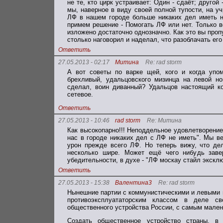
не те, кто цирк устраивает: Один - сдаёт; друго
мы, наверное в виду своей полной тупости, на у
ЛФ в нашем городе больше никаких дел иметь н
примем решение - Помогать ЛФ или нет. Только во
изложено достаточно однозначно. Как это вы про
столько наговорил и наделал, что разоблачать ег
Ответить
27.05.2013 - 02:17
Митина
Re: rad storm
А вот советы по варке щей, кого и когда упо
брехливый, удальцовского мизинца на левой но
сделал, воин диванный? Удальцов настоящий ко
сетевое.
Ответить
27.05.2013 - 10:46
rad storm
Re: Митина
Как высокопарно!!! Неподдельное удовлетворение
нас в городе никаких дел с ЛФ не иметь". Мы в
урон прежде всего ЛФ. Но теперь вижу, что де
несколько шире. Может ещё чего нибудь заве
убедительности, в духе - "ЛФ москау стайл экскл
Ответить
27.05.2013 - 15:38
Валентина3
Re: rad storm
Нынешние партии с коммунистическими и левыми 
противоэксплуататорским классом в деле св
общественного устройства России, с самым мален
Создать общественное устройство страны, 