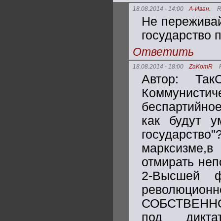
18.08.2014 - 14:00
А-Иван.
R
Не переживай
государство п
Ответить
18.08.2014 - 18:00
ZaKomR
Автор: Так
Коммунистич
беспартийно
как будут у
государство"
марксизме,в
отмирать неп
2-Высшей ф
революци
СОБСТВЕННО 
под дикта