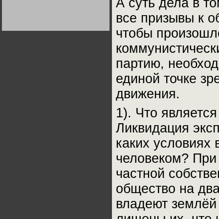
А суть дела в т
Германии:
парламентская
все призывы к о
демократия или
Не сгорайте до выборов
Не сгорайте до выборов
диктатура
Путина! Юрий Нерсесов
Путина! Юрий Нерсесов
пролетариата?
чтобы произошл
Деятельность
Хрущёва в 50-е годы.
Владимир Соловейчик
коммунистическ
партию, необход
Какова цена победы
СССР в Великой
единой точке зр
Отечественной? Олег
Двуреченский о
потерянной
движения.
революционности
1). Что являетс
Ликвидация эксп
каких условиях 
человеком? При
частной собстве
общество на два
владеют землёй 