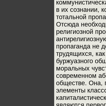
коммунистическ
в их сознании, 
тотальной пропа
Отсюда необход
религиозной пр
антирелигиозную
пропаганда не 
трудящихся, как
буржуазного общ
моральных чувст
современном аб
обществе. Она, 
элементы классо
капиталистическ
являются первоп