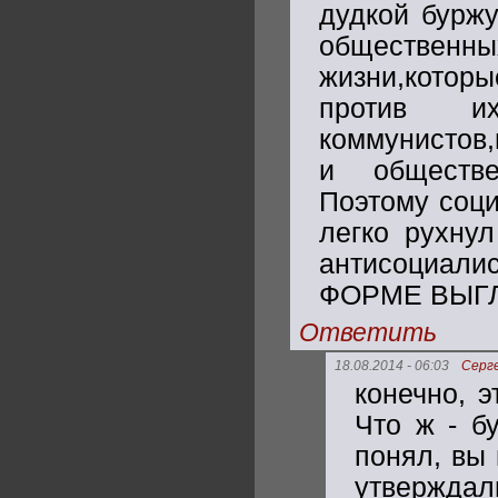
дудкой бурж
общест
жизни,кото
против и
коммунистов,
и обществе
Поэтому соци
легко рухну
антисоциал
ФОРМЕ ВЫГЛЯ
Ответить
18.08.2014 - 06:03
Серг
конечно, э
Что ж - б
понял, вы
утвержда