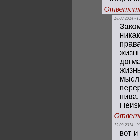
Ответит
18.08.2014 - 1
Зако
ника
прав
жизн
догм
жизн
мысл
пере
пива
Неиз
Ответ
19.08.2014 - 0
вот и