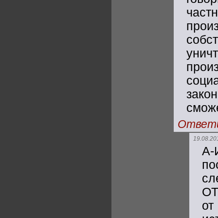
час
прои
собс
унич
произ
соц
закон
смож
Ответ
19.08.20
А-
по
сл
ОТ
от