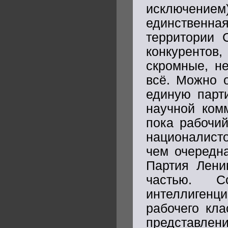
исключение
единственная
территории 
конкурентов,
скромные, н
всё. Можно 
единую парти
научной ком
пока рабочий
националисто
чем очередна
Партия Лени
частью. С
интеллигенц
рабочего кла
представле