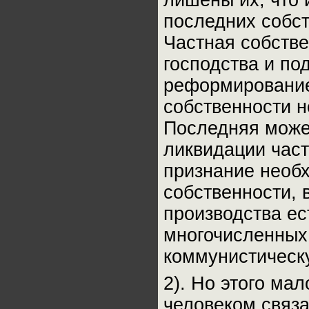
лишены их, что 
последних собст
Частная собств
господства и по
реформирование
собственности н
Последняя может
ликвидации част
признание необ
собственности, 
производства е
многочисленных
коммунистическ
2). Но этого ма
человеком связ