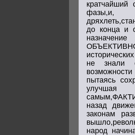
кратчайший 
фазы,и, 
дряхлеть,ста
до конца и 
назначени
ОБЪЕКТИВН
исторических
не знали 
возможности
пытаясь сох
улучшая
самым,ФАКТИ
назад движе
законам раз
вышло,револ
народ начин