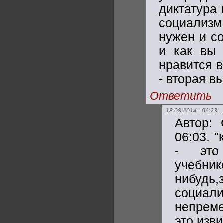
диктатура 
социализм
нужен и со
и как вы 
нравится в
- вторая в
Ответить
18.08.2014 - 06:23
Автор: 
06:03. 
- это
учебн
нибудь
социа
непреме
это,изви