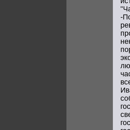
ис
"
-П
р
п
не
п
эк
лю
ча
вс
Ив
с
го
св
го