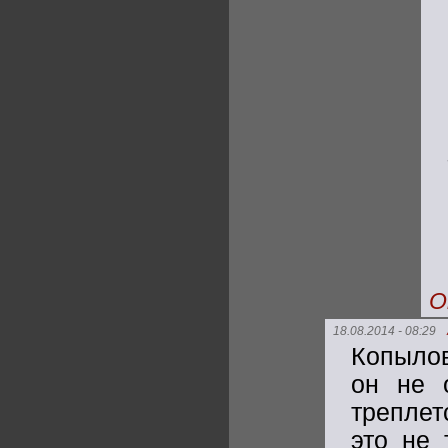
О
18.08.2014 - 08:29
Копылов
он не 
треплет
это не 