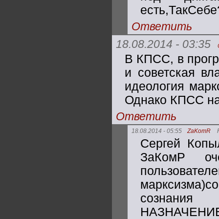
есть,ТакСебе
Ответить
18.08.2014 - 03:35
В КПСС, в прог
и советская вл
идеология марк
Однако КПСС на
Ответить
18.08.2014 - 05:55
ZaKomR
Сергей Копы
ЗаКомР оч
пользователе
марксизма)
сознания
НАЗНАЧЕНИЕ