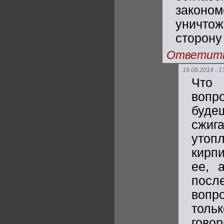
законо
уничтож
сторону
Ответит
19.08.2014 - 1
Что 
вопр
буде
сжи
утоп
кирп
ее, 
посл
вопр
толь
говор