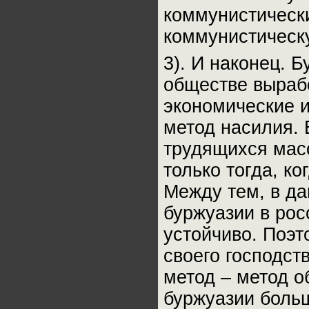
коммунистически
коммунистическ
3). И наконец. Б
обществе вырабо
экономические и
метод насилия. 
трудящихся масс
только тогда, ко
Между тем, в д
буржуазии в ро
устойчиво. Поэ
своего господст
метод – метод о
буржуазии боль