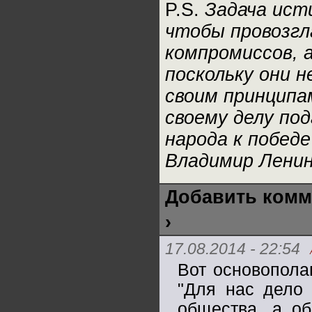
P.S.
Задача ист
чтобы провозгл
компромиссов, 
поскольку они 
своим принципам
своему делу по
народа к победе
Владимир Лени
Добавить комм
›
17.08.2014 - 22:54
Вот основопола
"Для нас дело 
общества, а об