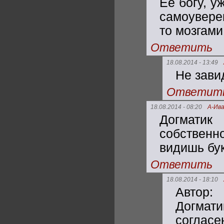
Её богу, у
самоувере
то мозгами
Ответить
18.08.2014 - 13:49
Не завид
Ответит
18.08.2014 - 08:20
А-Ива
Догмати
собственн
видишь бу
Ответить
18.08.2014 - 18:10
Автор: 
Догмат
соглас