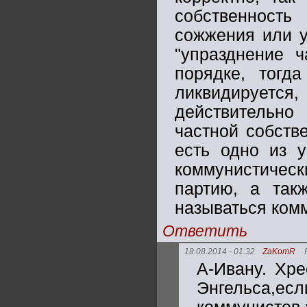
собственност
сожжения или у
"упразднение ч
порядке, тогда
ликвидируетс
действительно
частной собств
есть одно из 
коммунистическ
партию, а так
называться ком
Ответить
18.08.2014 - 01:32
ZaKomR
А-Ивану. Хр
Энгельса,