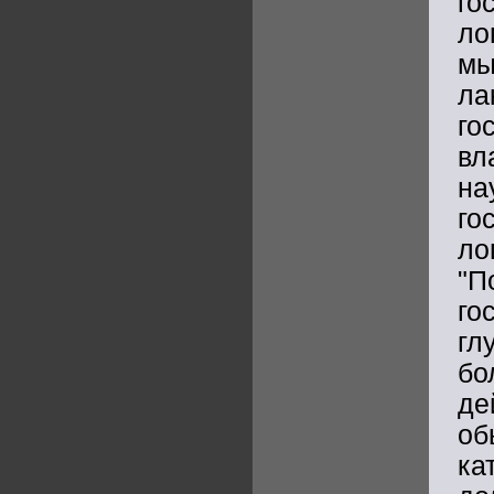
го
ло
мы
ла
го
вл
н
го
ло
"
го
гл
бо
д
об
ка