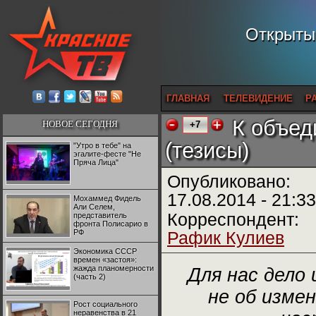
Открытый
ГЛАВНАЯ
ТЕЛЕВИДЕНИЕ
Р
К объед
НОВОЕ СЕГОДНЯ
+7
(тезисы)
"Утро в тебе" на
эгалите-фесте "Не
Пряча Лица"
Опубликовано:
17.08.2014 - 21:33
Мохаммед Фидель
Али Селем,
Корреспондент:
представитель
фронта Полисарио в
РФ
Рафик Кулиев
Экономика СССР
времен «застоя»:
жажда планомерности
Для нас дело
(часть 2)
не об изме
Рост социального
неравенства в 21