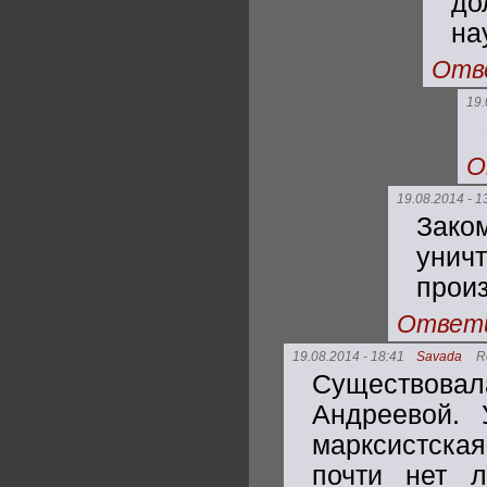
до
на
Отв
19.
О
19.08.2014 - 1
Зако
унич
произ
Ответ
19.08.2014 - 18:41
Savada
R
Существовала
Андреевой. 
марксистска
почти нет 