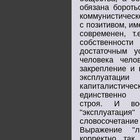
обязана бороть
коммунистическо
с позитивом, им
современен, т.
собственност
достаточным у
человека чело
закрепление и 
эксплуатац
капиталистиче
единственно п
строя. И во
"эксплуатация
словосочетан
Выражение "л
корректно, так