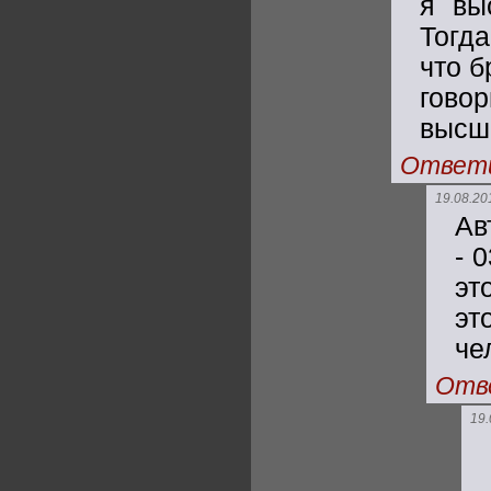
я вы
Тогд
что б
говор
высш
Ответ
19.08.20
Ав
- 
эт
эт
че
Отв
19.