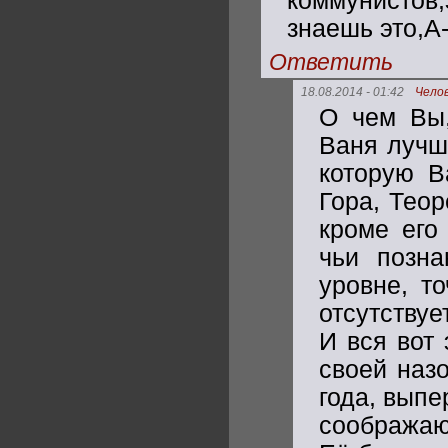
коммунистов,
знаешь это,А
Ответить
18.08.2014 - 01:42
Чело
О чем Вы,
Ваня лучше
которую В
Гора, Теор
кроме его
чьи позн
уровне, т
отсутствуе
И вся вот
своей наз
года, выпе
соображаю