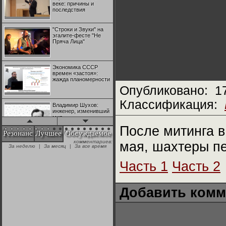
веке: причины и
последствия
"Строки и Звуки" на
эгалите-фесте "Не
Пряча Лица"
Экономика СССР
времен «застоя»:
жажда планомерности
Опубликовано:
1
Классификация:
Владимир Шухов:
инженер, изменивший
мир
После митинга 
Резонанс
Лучшее
Обсуждаемое
комментариев:
мая, шахтеры п
"Аркадий Коц" на
За неделю
|
За месяц
|
За все время
эгалите-фесте "Не
Пряча Лица"
Часть 1
Часть 2
Контрапункты
глобализации:
Добавить комм
геополитэкономическ
ий анализ
100 лет Ноябрьской
революции в