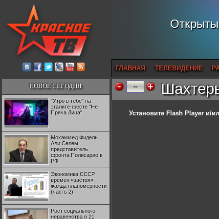
Открытый
ГЛАВНАЯ
ТЕЛЕВИДЕНИЕ
Р
Шахтеры
НОВОЕ СЕГОДНЯ
--
"Утро в тебе" на
эгалите-фесте "Не
Пряча Лица"
Установите Flash Player
и/ил
Мохаммед Фидель
Али Селем,
представитель
фронта Полисарио в
РФ
Экономика СССР
времен «застоя»:
жажда планомерности
(часть 2)
Рост социального
неравенства в 21