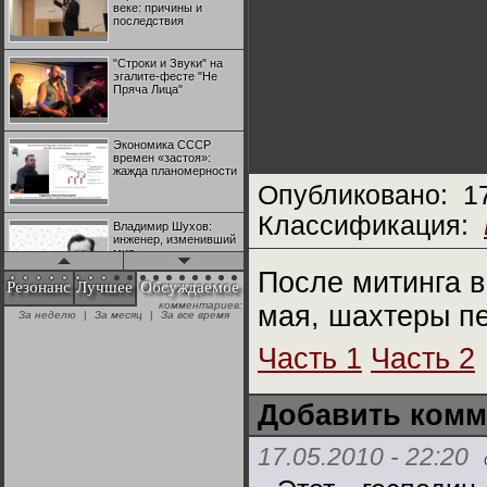
веке: причины и
последствия
"Строки и Звуки" на
эгалите-фесте "Не
Пряча Лица"
Экономика СССР
времен «застоя»:
жажда планомерности
Опубликовано:
1
Классификация:
Владимир Шухов:
инженер, изменивший
мир
После митинга 
Резонанс
Лучшее
Обсуждаемое
комментариев:
мая, шахтеры п
"Аркадий Коц" на
За неделю
|
За месяц
|
За все время
эгалите-фесте "Не
Пряча Лица"
Часть 1
Часть 2
Контрапункты
глобализации:
Добавить комм
геополитэкономическ
ий анализ
17.05.2010 - 22:20
100 лет Ноябрьской
революции в