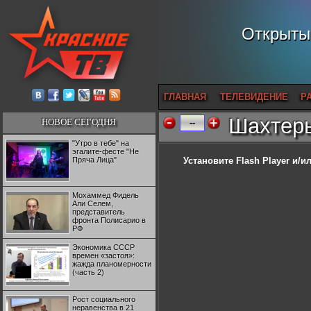
Открытый
ГЛАВНАЯ
ТЕЛЕВИДЕНИЕ
Р
Шахтеры
НОВОЕ СЕГОДНЯ
--
"Утро в тебе" на
эгалите-фесте "Не
Пряча Лица"
Установите Flash Player
и/ил
Мохаммед Фидель
Али Селем,
представитель
фронта Полисарио в
РФ
Экономика СССР
времен «застоя»:
жажда планомерности
(часть 2)
Рост социального
неравенства в 21