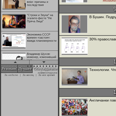
Мозаика
веке: причины и
последствия
"Строки и Звуки" на
В Бушин. Подр
эгалите-фесте "Не
Пряча Лица"
Экономика СССР
времен «застоя»:
30% православн
жажда планомерности
Владимир Шухов:
инженер, изменивший
мир
Резонанс
Лучшее
Обсуждаемое
Технологии. Чт
комментариев:
"Аркадий Коц" на
За неделю
|
За месяц
|
За все время
эгалите-фесте "Не
Пряча Лица"
Контрапункты
глобализации:
геополитэкономическ
Англичанки го
ий анализ
100 лет Ноябрьской
революции в