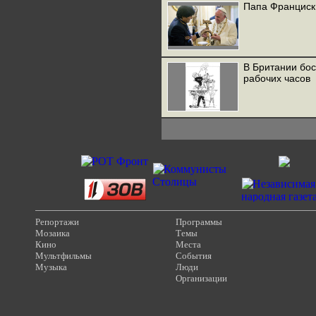
Папа Франциск
В Британии бо
рабочих часов
Репортажи
Программы
Мозаика
Темы
Кино
Места
Мультфильмы
События
Музыка
Люди
Организации