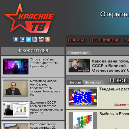
Открытый
ГЛАВНАЯ
ТЕЛЕВИДЕНИЕ
Р
НОВОЕ СЕГОДНЯ
Смотреть все
"Утро в тебе" на
Какова цена поб
эгалите-фесте "Не
СССР в Великой
Пряча Лица"
Отечественной? 
Двуреченский о
Новос
потерянной
Мохаммед Фидель
Новости
Не новости
революционност
Али Селем,
представитель
Тенденции расп
фронта Полисарио в
РФ
Экономика СССР
Мозаика
времен «застоя»:
жажда планомерности
(часть 2)
Выборы в Евро
Рост социального
неравенства в 21