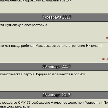
парламентской фракцией компартии Греции
3 февраля 2017
ти Пулковскую обсерваторию
М
сто лет назад рабочая Макеевка встретила отречение Николая II
Дон
30 января 2017
унистическая партия Турции возвращается в борьбу
28 января 2017
уководство СМУ-77 возбуждено уголовное дело, по «Горизонту» Пр
идит доказательств