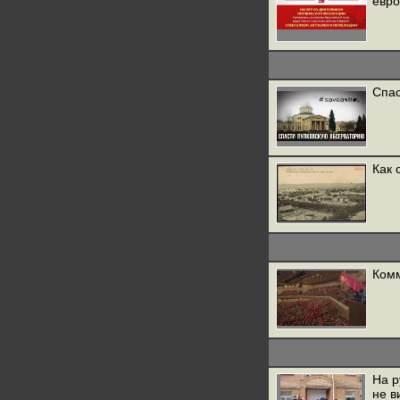
евро
Спас
Как 
Комм
На р
не в