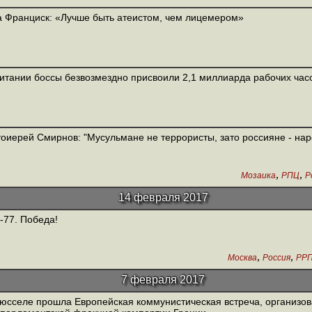
 Франциск: «Лучше быть атеистом, чем лицемером»
итании боссы безвозмездно присвоили 2,1 миллиарда рабочих час
оиерей Смирнов: "Мусульмане не террористы, зато россияне - нар
,
,
Мозаика
РПЦ
Р
14 февраля 2017
77. Победа!
,
,
Москва
Россия
РР
7 февраля 2017
юсселе прошла Европейская коммунистическая встреча, организо