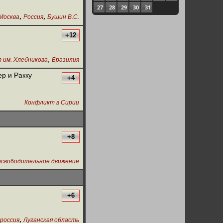
27
28
29
30
31
,
,
Москва
Россия
Бушин В.С.
+12
,
 им. Хлебникова
Бразилия
р и Ракку
+4
Конфликт в Сирии
+8
освободительное движение
+6
,
россия
Луганская область