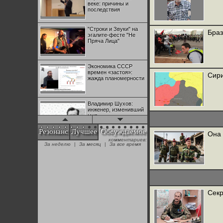
веке: причины и
последствия
"Строки и Звуки" на
Браз
эгалите-фесте "Не
Пряча Лица"
Экономика СССР
времен «застоя»:
Сири
жажда планомерности
Владимир Шухов:
инженер, изменивший
мир
Резонанс
Лучшее
Обсуждаемое
Она 
комментариев:
"Аркадий Коц" на
За неделю
|
За месяц
|
За все время
эгалите-фесте "Не
Пряча Лица"
Контрапункты
глобализации:
геополитэкономическ
Секр
ий анализ
100 лет Ноябрьской
революции в