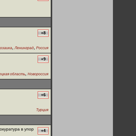
+8
,
,
озаика
Ленинград
Россия
+9
,
ецкая область
Новороссия
+6
Турция
окуратура в упор
+4