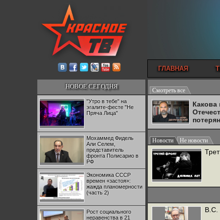
ГЛАВНАЯ
Т
НОВОЕ СЕГОДНЯ
Смотреть все
"Утро в тебе" на
Какова
эгалите-фесте "Не
Отечес
Пряча Лица"
потеря
Мохаммед Фидель
Новости
Не новости
Али Селем,
представитель
Трет
фронта Полисарио в
РФ
Экономика СССР
времен «застоя»:
жажда планомерности
(часть 2)
В.С.
Рост социального
неравенства в 21