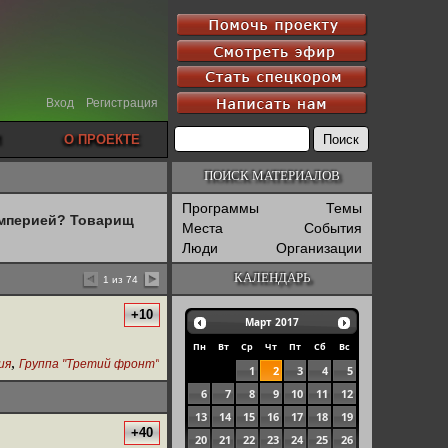
Вход
Регистрация
О ПРОЕКТЕ
ПОИСК МАТЕРИАЛОВ
Программы
Темы
империей? Товарищ
Места
События
Люди
Организации
КАЛЕНДАРЬ
1 из 74
+10
Март
2017
Пн
Вт
Ср
Чт
Пт
Сб
Вс
,
ия
Группа "Третий фронт"
1
2
3
4
5
6
7
8
9
10
11
12
13
14
15
16
17
18
19
+40
20
21
22
23
24
25
26