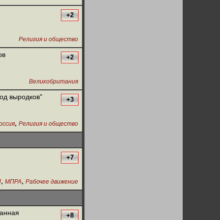
+2
Религия и общество
ов
+2
Великобритания
од выродков"
+3
,
оссия
Религия и общество
+7
,
,
П
МПРА
Рабочее движение
ванная
+8