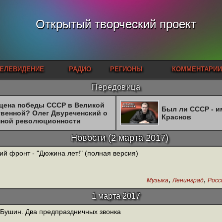
Открытый творческий проект
ЕЛЕВИДЕНИЕ
РАДИО
РЕГИОНЫ
КОММЕНТАРИИ
Передовица
 цена победы СССР в Великой
Был ли СССР - 
твенной? Олег Двуреченский о
Краснов
нной революционности
Новости
(
2 марта 2017
)
ий фронт - "Дюжина лет!" (полная версия)
,
,
Музыка
Ленинград
Росс
1 марта 2017
 Бушин. Два предпраздничных звонка