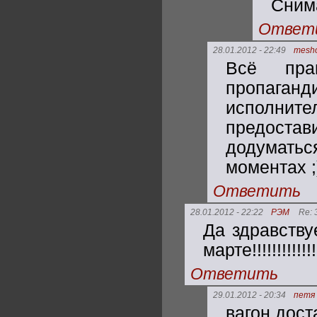
Сним
Ответ
28.01.2012 - 22:49
mesh
Всё пра
пропаганд
исполните
предост
додуматьс
моментах ;
Ответить
28.01.2012 - 22:22
РЭМ
Re: 
Да здравству
марте!!!!!!!!!!
Ответить
29.01.2012 - 20:34
петя
вагон дост