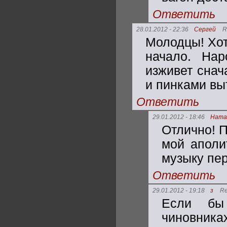
Ответить
28.01.2012 - 22:36
Сергей
R
Молодцы! Хот
начало. Нар
изживет снач
и пинками вы
Ответить
29.01.2012 - 18:46
Ната
Отлично! 
мой аполи
музыку пе
Ответить
29.01.2012 - 19:18
з
Re
Если бы
чиновниках