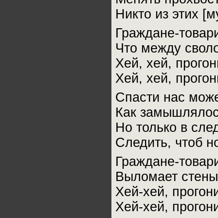
Никто из этих [
Граждане-товари
Что между свол
Хей, хей, прого
Хей, хей, прого
Спасти нас може
Как замышлялось
Но только в сле
Следить, чтоб н
Граждане-товари
Выломает стены
Хей-хей, прогон
Хей-хей, прогон