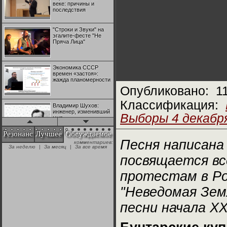
веке: причины и
последствия
"Строки и Звуки" на
эгалите-фесте "Не
Пряча Лица"
Экономика СССР
времен «застоя»:
жажда планомерности
Опубликовано:
1
Классификация:
Владимир Шухов:
инженер, изменивший
Выборы 4 декабря
мир
Резонанс
Лучшее
Обсуждаемое
Песня написана
комментариев:
"Аркадий Коц" на
За неделю
|
За месяц
|
За все время
эгалите-фесте "Не
Пряча Лица"
посвящается в
протестам в Ро
Контрапункты
глобализации:
"Неведомая Зем
геополитэкономическ
ий анализ
песни начала ХХ
100 лет Ноябрьской
революции в