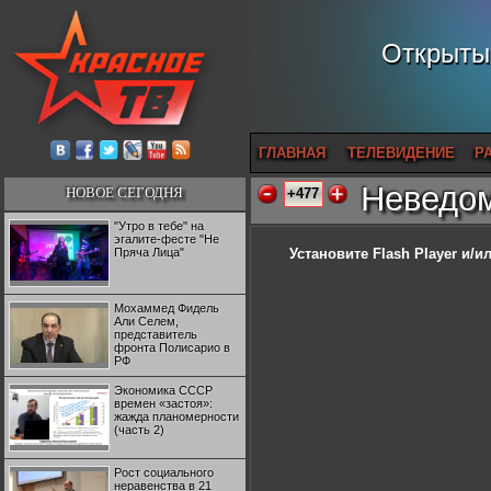
Открытый
ГЛАВНАЯ
ТЕЛЕВИДЕНИЕ
Р
Неведом
НОВОЕ СЕГОДНЯ
+477
"Утро в тебе" на
эгалите-фесте "Не
Пряча Лица"
Установите Flash Player
и/ил
Мохаммед Фидель
Али Селем,
представитель
фронта Полисарио в
РФ
Экономика СССР
времен «застоя»:
жажда планомерности
(часть 2)
Рост социального
неравенства в 21