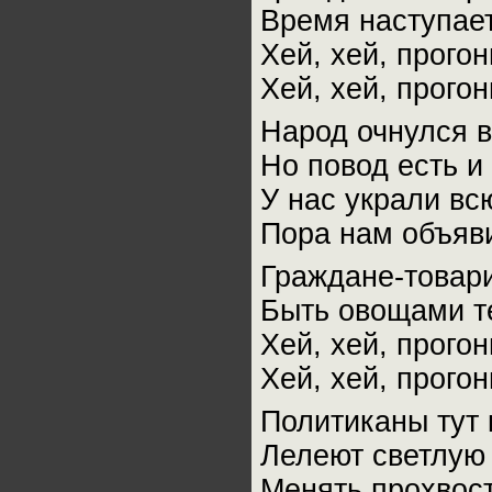
Время наступает
Хей, хей, прого
Хей, хей, прого
Народ очнулся в
Но повод есть 
У нас украли вс
Пора нам объяви
Граждане-товар
Быть овощами т
Хей, хей, прого
Хей, хей, прого
Политиканы тут 
Лелеют светлую 
Менять прохвост