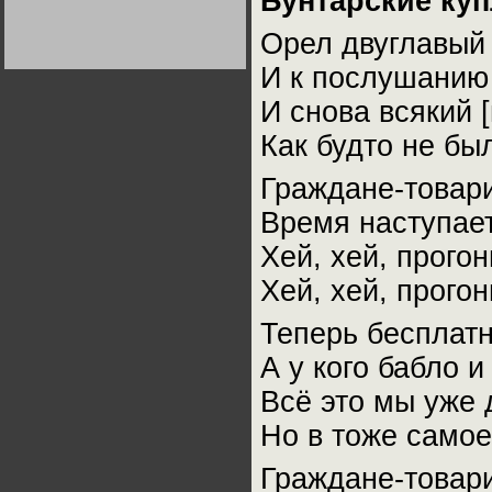
Бунтарские ку
Германии:
парламентская
Орел двуглавый 
демократия или
диктатура
пролетариата?
Деятельность
И к послушанию 
Хрущёва в 50-е годы.
Владимир Соловейчик
И снова всякий 
Как будто не бы
Какова цена победы
СССР в Великой
Отечественной? Олег
Граждане-товари
Двуреченский о
потерянной
Время наступает
революционности
Хей, хей, прого
Хей, хей, прого
Теперь бесплатн
А у кого бабло и
Всё это мы уже 
Но в тоже самое
Граждане-товари