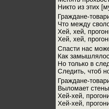
Никто из этих [
Граждане-товари
Что между свол
Хей, хей, прого
Хей, хей, прого
Спасти нас може
Как замышлялось
Но только в сле
Следить, чтоб н
Граждане-товари
Выломает стены
Хей-хей, прогон
Хей-хей, прогон