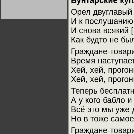
Бунтарские ку
Германии:
парламентская
Орел двуглавый 
демократия или
диктатура
пролетариата?
Деятельность
И к послушанию 
Хрущёва в 50-е годы.
Владимир Соловейчик
И снова всякий 
Как будто не бы
Какова цена победы
СССР в Великой
Отечественной? Олег
Граждане-товари
Двуреченский о
потерянной
Время наступает
революционности
Хей, хей, прого
Хей, хей, прого
Теперь бесплатн
А у кого бабло и
Всё это мы уже 
Но в тоже самое
Граждане-товари