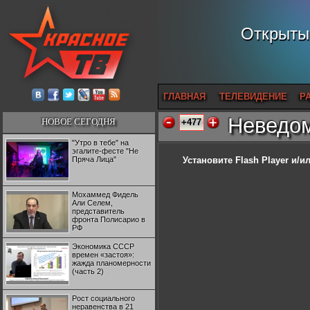
Открытый
ГЛАВНАЯ
ТЕЛЕВИДЕНИЕ
Р
Неведом
НОВОЕ СЕГОДНЯ
+477
"Утро в тебе" на
эгалите-фесте "Не
Пряча Лица"
Установите Flash Player
и/ил
Мохаммед Фидель
Али Селем,
представитель
фронта Полисарио в
РФ
Экономика СССР
времен «застоя»:
жажда планомерности
(часть 2)
Рост социального
неравенства в 21