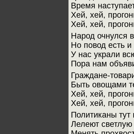
Время наступает
Хей, хей, прого
Хей, хей, прого
Народ очнулся в
Но повод есть 
У нас украли вс
Пора нам объяви
Граждане-товар
Быть овощами т
Хей, хей, прого
Хей, хей, прого
Политиканы тут 
Лелеют светлую 
Менять прохвост