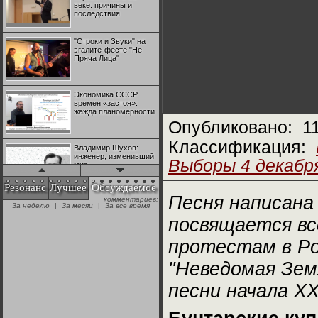
веке: причины и
последствия
"Строки и Звуки" на
эгалите-фесте "Не
Пряча Лица"
Экономика СССР
времен «застоя»:
жажда планомерности
Опубликовано:
1
Классификация:
Владимир Шухов:
инженер, изменивший
Выборы 4 декабря
мир
Резонанс
Лучшее
Обсуждаемое
Песня написана
комментариев:
"Аркадий Коц" на
За неделю
|
За месяц
|
За все время
эгалите-фесте "Не
Пряча Лица"
посвящается в
протестам в Ро
Контрапункты
глобализации:
"Неведомая Зем
геополитэкономическ
ий анализ
песни начала ХХ
100 лет Ноябрьской
революции в