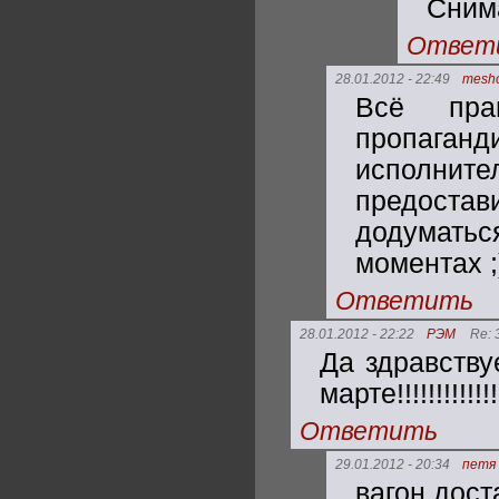
Сним
Ответ
28.01.2012 - 22:49
mesh
Всё пра
пропаганд
исполните
предост
додуматьс
моментах ;
Ответить
28.01.2012 - 22:22
РЭМ
Re: 
Да здравству
марте!!!!!!!!!!
Ответить
29.01.2012 - 20:34
петя
вагон дост