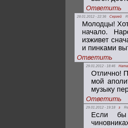
Ответить
28.01.2012 - 22:36
Сергей
R
Молодцы! Хот
начало. Нар
изживет снач
и пинками вы
Ответить
29.01.2012 - 18:46
Ната
Отлично! 
мой аполи
музыку пе
Ответить
29.01.2012 - 19:18
з
Re
Если бы
чиновниках