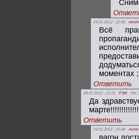
Сним
Ответ
28.01.2012 - 22:49
mesh
Всё пра
пропаганд
исполните
предост
додуматьс
моментах ;
Ответить
28.01.2012 - 22:22
РЭМ
Re: 
Да здравству
марте!!!!!!!!!!
Ответить
29.01.2012 - 20:34
петя
вагон дост