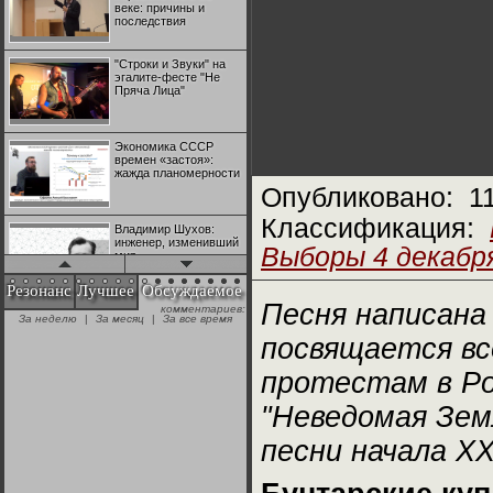
веке: причины и
последствия
"Строки и Звуки" на
эгалите-фесте "Не
Пряча Лица"
Экономика СССР
времен «застоя»:
жажда планомерности
Опубликовано:
1
Классификация:
Владимир Шухов:
инженер, изменивший
Выборы 4 декабря
мир
Резонанс
Лучшее
Обсуждаемое
Песня написана
комментариев:
"Аркадий Коц" на
За неделю
|
За месяц
|
За все время
эгалите-фесте "Не
Пряча Лица"
посвящается в
протестам в Ро
Контрапункты
глобализации:
"Неведомая Зем
геополитэкономическ
ий анализ
песни начала ХХ
100 лет Ноябрьской
революции в