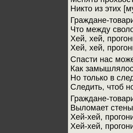
Никто из этих [
Граждане-товари
Что между свол
Хей, хей, прого
Хей, хей, прого
Спасти нас може
Как замышлялось
Но только в сле
Следить, чтоб н
Граждане-товари
Выломает стены
Хей-хей, прогон
Хей-хей, прогон