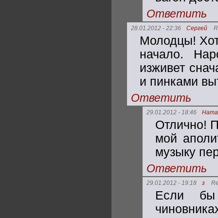
Ответить
28.01.2012 - 22:36
Сергей
R
Молодцы! Хот
начало. Нар
изживет снач
и пинками вы
Ответить
29.01.2012 - 18:46
Ната
Отлично! 
мой аполи
музыку пе
Ответить
29.01.2012 - 19:18
з
Re
Если бы
чиновниках