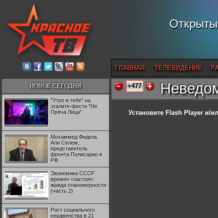
Открытый
ГЛАВНАЯ
ТЕЛЕВИДЕНИЕ
Р
Неведом
НОВОЕ СЕГОДНЯ
+477
"Утро в тебе" на
эгалите-фесте "Не
Пряча Лица"
Установите Flash Player
и/ил
Мохаммед Фидель
Али Селем,
представитель
фронта Полисарио в
РФ
Экономика СССР
времен «застоя»:
жажда планомерности
(часть 2)
Рост социального
неравенства в 21