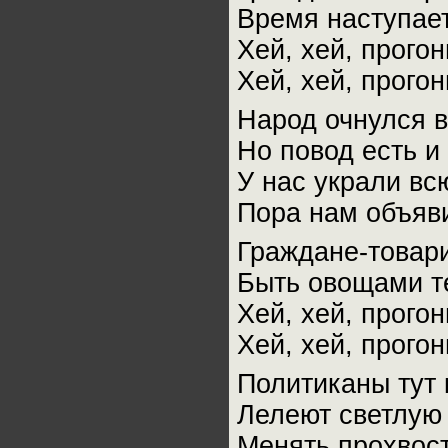
Время наступает
Хей, хей, прого
Хей, хей, прого
Народ очнулся в
Но повод есть 
У нас украли вс
Пора нам объяви
Граждане-товар
Быть овощами т
Хей, хей, прого
Хей, хей, прого
Политиканы тут 
Лелеют светлую 
Менять прохвост