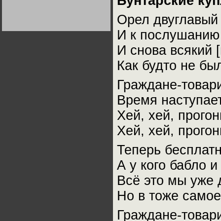
Бунтарские ку
Германии:
парламентская
Орел двуглавый 
демократия или
диктатура
пролетариата?
Деятельность
И к послушанию 
Хрущёва в 50-е годы.
Владимир Соловейчик
И снова всякий 
Как будто не бы
Какова цена победы
СССР в Великой
Отечественной? Олег
Граждане-товари
Двуреченский о
потерянной
Время наступает
революционности
Хей, хей, прого
Хей, хей, прого
Теперь бесплатн
А у кого бабло и
Всё это мы уже 
Но в тоже самое
Граждане-товари