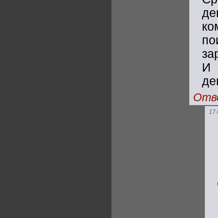
де
к
по
за
И 
де
Отв
17.