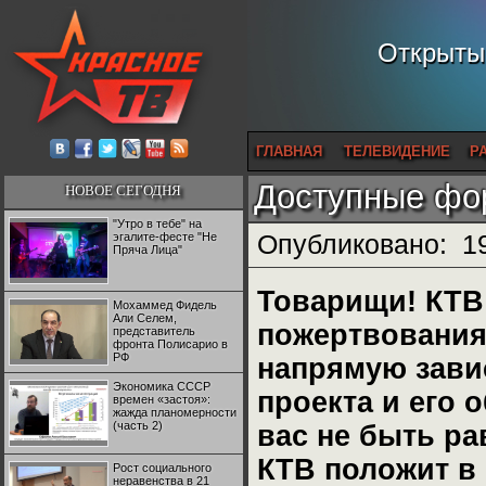
Открытый
ГЛАВНАЯ
ТЕЛЕВИДЕНИЕ
Р
Доступные фо
НОВОЕ СЕГОДНЯ
"Утро в тебе" на
эгалите-фесте "Не
Опубликовано:
1
Пряча Лица"
Товарищи! КТВ 
Мохаммед Фидель
Али Селем,
пожертвования
представитель
фронта Полисарио в
РФ
напрямую завис
Экономика СССР
проекта и его
времен «застоя»:
жажда планомерности
(часть 2)
вас не быть р
КТВ положит в 
Рост социального
неравенства в 21