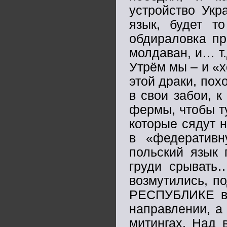
устройство Укр
язык, будет т
обдираловка пр
молдаван, и… т.
Утрём мы – и «х
этой драки, по
в свои забои, к
фермы, чтобы т
которые сядут 
в «федератив
польский язык 
груди срывать…
возмутились, п
РЕСПУБЛИКЕ в
направлении, а 
митингах. Над 