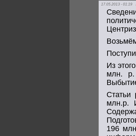
17.05.2013 - 01:19
Сведени
полити
Центриз
Возьмём
Поступил
Из этог
млн. р.
Выбытие
Статьи 
млн.р. 
Содерж
Подгото
196 млн