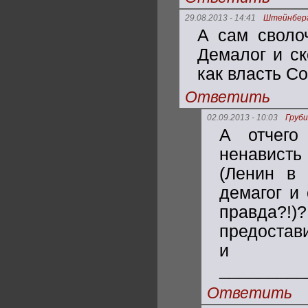
29.08.2013 - 14:41
Штейнбер
А сам своло
Демалог и ск
как власть С
Ответить
02.09.2013 - 10:03
Груби
А отчего
ненависть
(Ленин в 
демагог и 
правда?!
предостави
и 
_________
Ответить