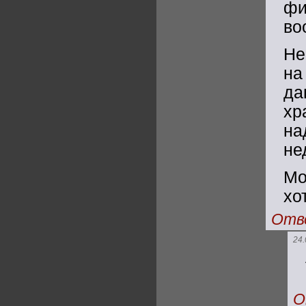
фи
во
Не
на
да
хр
на
не
Мо
хо
Отв
24.
О