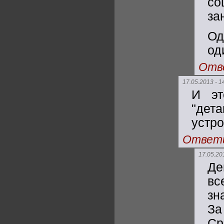
со
за
Од
од
Отв
17.05.2013 - 1
И эт
"дет
устро
Ответ
17.05.20
Де
вс
зн
За
Ср