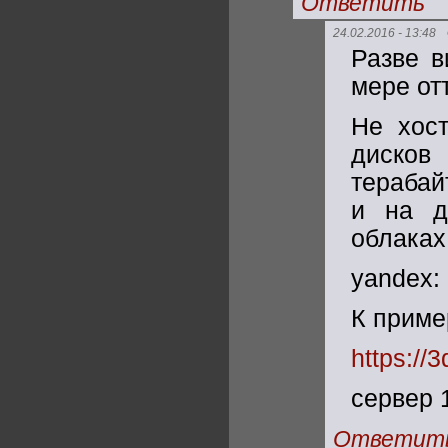
Ответить
24.02.2016 - 13:48
Разве в
мере от
Не хост
дисков
терабай
и на д
облаках 
yandex:
К приме
https://3
сервер 1
Ответит