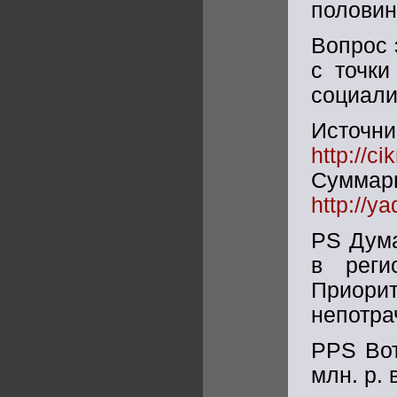
половин
Вопрос 
с точки
социали
Источни
http://ci
Сумма
http://y
PS Дума
в реги
Приор
непотра
PPS Вот
млн. р. 