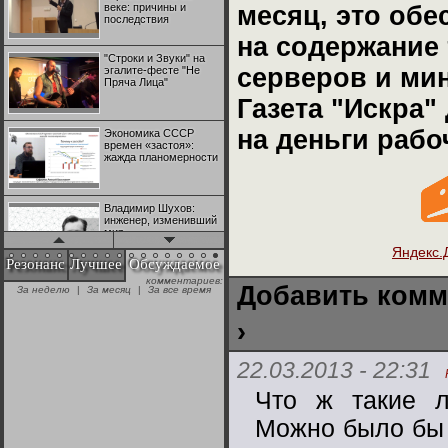
веке: причины и
месяц, это об
последствия
на содержание 
"Строки и Звуки" на
серверов и ми
эгалите-фесте "Не
Пряча Лица"
Газета "Искра"
на деньги рабо
Экономика СССР
времен «застоя»:
жажда планомерности
Владимир Шухов:
инженер, изменивший
мир
Яндекс.
Резонанс
Лучшее
Обсуждаемое
"Аркадий Коц" на
Добавить комм
эгалите-фесте "Не
+28
Пряча Лица"
›
Контрапункты
22.03.2013 - 22:31
глобализации:
№1 | Красная жара | Попов vs
№1 | Красная жара | Попов vs
геополитэкономическ
Биец
Биец
Что ж такие л
ий анализ
+25
Можно было бы 
100 лет Ноябрьской
революции в