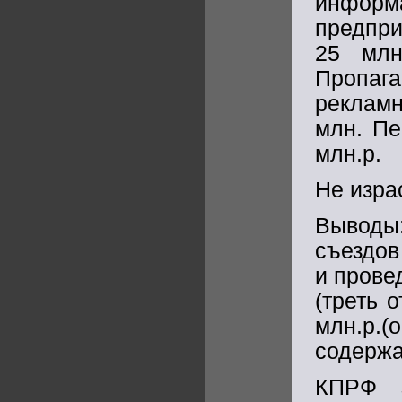
информ
предпр
25 млн
Пропага
реклам
млн. Пе
млн.р.
Не израс
Выводы
съездов
и прове
(треть 
млн.р.(
содержа
КПРФ з