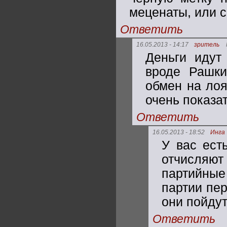
меценаты, или 
Ответить
16.05.2013 - 14:17
зритель
Деньги идут
вроде Рашки
обмен на лоя
очень показа
Ответить
16.05.2013 - 18:52
Инга
У вас ест
отчисля
партийные
партии пер
они пойду
Ответить