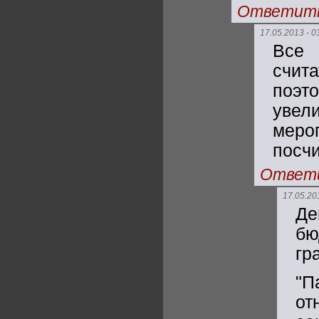
Ответит
17.05.2013 - 0
Все 
счит
поэт
увел
меро
посчи
Ответ
17.05.20
Де
бю
гр
"П
от