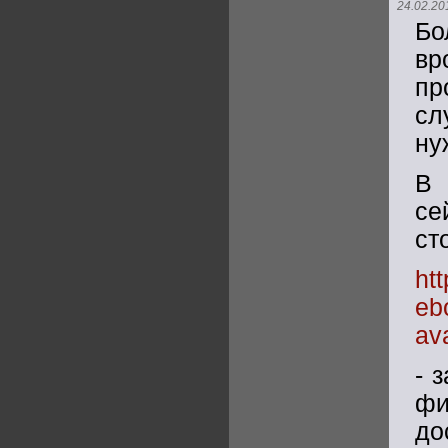
24.02.20
Бо
вр
пр
сл
ну
В 
се
ст
ht
eb
av
- 
фи
до