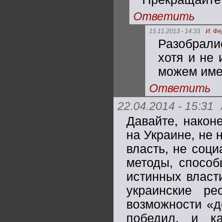
Ответить
15.11.2013 - 14:33
И. Ф
Разобрали
хотя и не
можем име
Ответить
22.04.2014 - 15:31
Давайте, након
на Украине, не 
власть, не соц
методы, способ
истинных власт
украинские ре
возможности «д
победил, и к