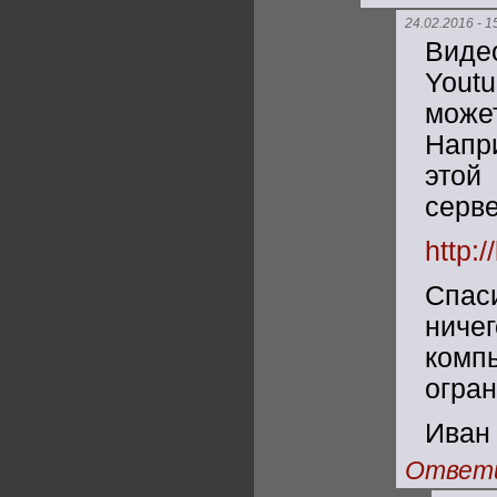
24.02.2016 - 1
Виде
Yout
може
Напри
этой
серве
http:
Спас
ниче
комп
огран
Иван
Ответ