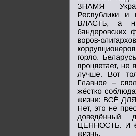
ЗНАМЯ Украи
Республики и 
ВЛАСТЬ, а не
бандеровских ф
воров-олигар
коррупционеров
горло. Беларус
процветает, не 
лучше. Вот то
Главное – свол
жёстко соблюда
жизни: ВСЁ ДЛ
Нет, это не пре
доведённый 
ЦЕННОСТЬ. И ес
жизнь.