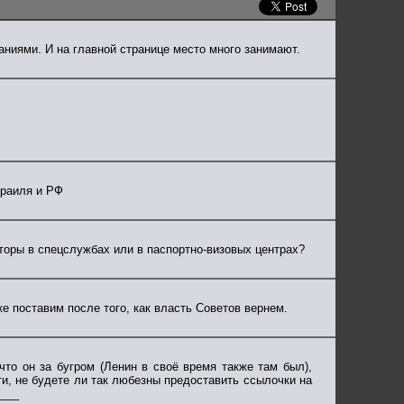
ниями. И на главной странице место много занимают.
зраиля и РФ
оры в спецслужбах или в паспортно-визовых центрах?
ке поставим после того, как власть Советов вернем.
 что он за бугром (Ленин в своё время также там был),
тати, не будете ли так любезны предоставить ссылочки на
____