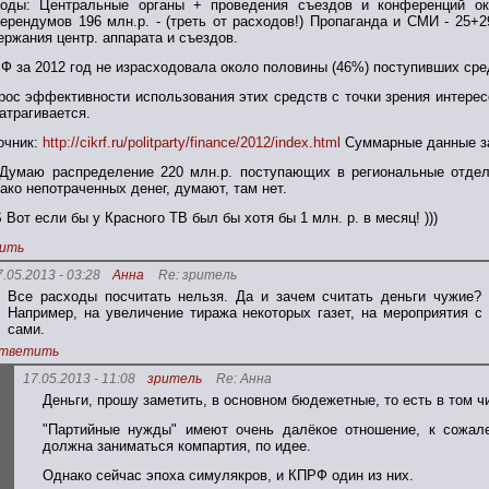
оды: Центральные органы + проведения съездов и конференций ок
ерендумов 196 млн.р. - (треть от расходов!) Пропаганда и СМИ - 25+
ержания центр. аппарата и съездов.
Ф за 2012 год не израсходовала около половины (46%) поступивших сре
рос эффективности использования этих средств с точки зрения интере
затрагивается.
очник:
http://cikrf.ru/politparty/finance/2012/index.html
Суммарные данные за
Думаю распределение 220 млн.р. поступающих в региональные отдел
ако непотраченных денег, думают, там нет.
 Вот если бы у Красного ТВ был бы хотя бы 1 млн. р. в месяц! )))
ить
7.05.2013 - 03:28
Анна
Re: зритель
Все расходы посчитать нельзя. Да и зачем считать деньги чужие?
Например, на увеличение тиража некоторых газет, на мероприятия с
сами.
тветить
17.05.2013 - 11:08
зритель
Re: Анна
Деньги, прошу заметить, в основном бюдежетные, то есть в том ч
"Партийные нужды" имеют очень далёкое отношение, к сожале
должна заниматься компартия, по идее.
Однако сейчас эпоха симулякров, и КПРФ один из них.