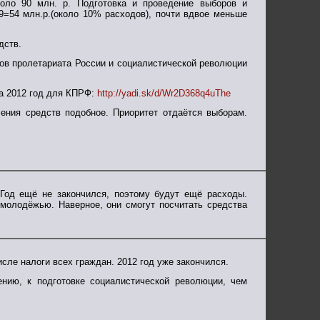
оло 90 млн. р. Подготовка и проведение выборов и
29=54 млн.р.(около 10% расходов), почти вдвое меньше
дств.
сов пролетариата России и социалистической революции
 2012 год для КПРФ:
http://yadi.sk/d/Wr2D368q4uThe
ения средств подобное. Приоритет отдаётся выборам.
 Год ещё не закончился, поэтому будут ещё расходы.
 молодёжью. Наверное, они смогут посчитать средства
исле налоги всех граждан. 2012 год уже закончился.
нию, к подготовке социалистической революции, чем