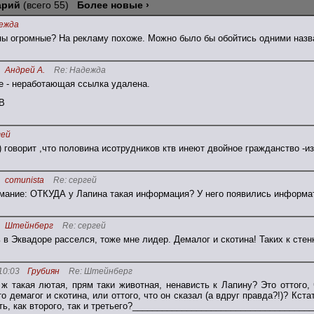
арий
(всего 55)
Более новые ›
ежда
пы огромные? На рекламу похоже. Можно было бы обойтись одними назва
Андрей А.
Re: Надежда
е - неработающая ссылка удалена.
В
гей
 говорит ,что половина исотрудников ктв инеют двойное гражданство -и
comunista
Re: сергей
мание: ОТКУДА у Лапина такая информация? У него появились информат
Штейнберг
Re: сергей
 в Эквадоре расселся, тоже мне лидер. Демалог и скотина! Таких к стен
10:03
Грубиян
Re: Штейнберг
 ж такая лютая, прям таки животная, ненависть к Лапину? Это оттого,
что демагог и скотина, или оттого, что он сказал (а вдруг правда?!)? Кс
ть, как второго, так и третьего?____________________________________