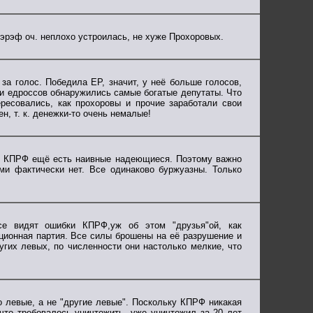
ээрэф оч. неплохо устроилась, не хуже Прохоровых.
за голос. Победила ЕР, значит, у неё больше голосов,
ди едроссов обнаружились самые богатые депутаты. Что
есовались, как прохоровы и прочие заработали свои
н, т. к. денежки-то очень немалые!
на КПРФ ещё есть наивные надеющиеся. Поэтому важно
и фактически нет. Все одинаково буржуазны. Только
се видят ошибки КПРФ,уж об этом "друзья"ой, как
иционная партия. Все силы брошены на её разрушение и
ругих левых, по численности они настолько мелкие, что
о левые, а не "другие левые". Поскольку КПРФ никакая
что требовалось уничтожить, уже уничтожил за 20 лет