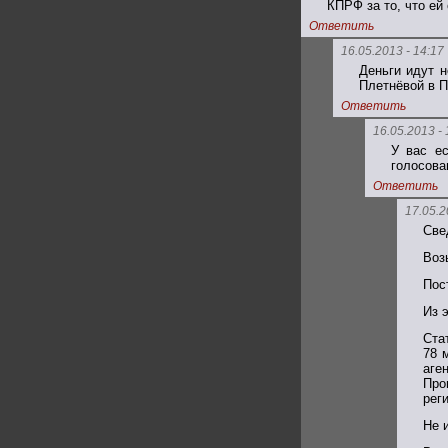
КПРФ за то, что е
Ответить
16.05.2013 - 14:17
Деньги идут 
Плетнёвой в П
Ответить
16.05.2013 - 
У вас е
голосова
Ответить
17.05.2
Све
Воз
Пост
Из 
Ста
78 
аге
Про
рег
Не и