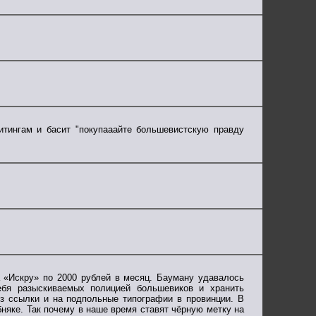
митингам и басит "покупааайте большевистскую правду
а «Искру» по 2000 рублей в месяц. Бауману удавалось
ебя разыскиваемых полицией большевиков и хранить
з ссылки и на подпольные типографии в провинции. В
бняке. Так почему в наше время ставят чёрную метку на