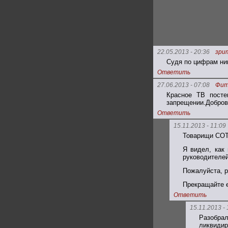
22.05.2013 - 20:36
зри
Судя по цифрам ник
Ответить
27.06.2013 - 07:08
Фит
Красное ТВ посте
запрещении.Добров
Ответить
15.11.2013 - 11:09
Товарищи СОТ
Я видел, как
руководителей
Пожалуйста, р
Прекращайте 
Ответить
15.11.2013 - 
Разобрал
ликвидир