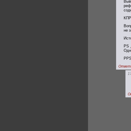
Выв
реф
сод
КПР
Воп
не 
Ист
PS 
Одн
PPS
Ответ
1
О