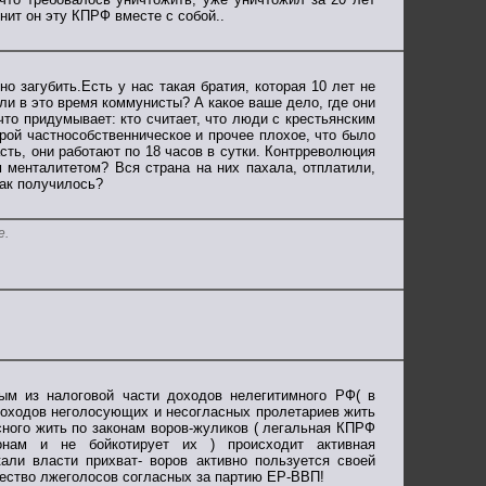
нит он эту КПРФ вместе с собой..
о загубить.Есть у нас такая братия, которая 10 лет не
ыли в это время коммунисты? А какое ваше дело, где они
 что придумывает: кто считает, что люди с крестьянским
рой частнособственническое и прочее плохое, что было
асть, они работают по 18 часов в сутки. Контрреволюция
 менталитетом? Вся страна на них пахала, отплатили,
так получилось?
е.
ым из налоговой части доходов нелегитимного РФ( в
доходов неголосующих и несогласных пролетариев жить
асного жить по законам воров-жуликов ( легальная КПРФ
онам и не бойкотирует их ) происходит активная
али власти прихват- воров активно пользуется своей
ество лжеголосов согласных за партию ЕР-ВВП!