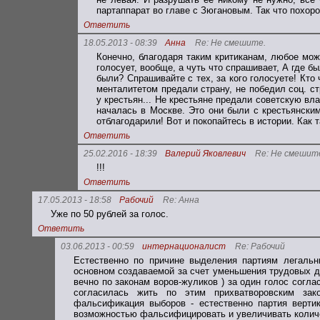
партаппарат во главе с Зюгановым. Так что похоро
Ответить
18.05.2013 - 08:39
Анна
Re: Не смешите.
Конечно, благодаря таким критиканам, любое можн
голосует, вообще, а чуть что спрашивает, А где б
были? Спрашивайте с тех, за кого голосуете! Кто
менталитетом предали страну, не победил соц. ст
у крестьян... Не крестьяне предали советскую вл
началась в Москве. Это они были с крестьянским
отблагодарили! Вот и покопайтесь в истории. Как 
Ответить
25.02.2016 - 18:39
Валерий Яковлевич
Re: Не смешит
!!!
Ответить
17.05.2013 - 18:58
Рабочий
Re: Анна
Уже по 50 рублей за голос.
Ответить
03.06.2013 - 00:59
интернационалист
Re: Рабочий
Естественно по причине выделения партиям легальн
основном создаваемой за счет уменьшения трудовых 
вечно по законам воров-жуликов ) за один голос согл
согласилась жить по этим прихватворовским зак
фальсификация выборов - естественно партия вертик
возможностью фальсифицировать и увеличивать колич