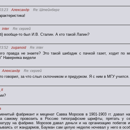
03:23
Александр
Re: Штейнберг
арактеристика!
inter
Re: сергей
) вообще-то был И.В. Сталин. А кто такой Лапин?
23:52
zuganoid
Re: inter
го правда не знаете? Это такой шибздик с пачкой газет, ходит по 
" Наверняка видели
Александр
Re: сергей
то говорил, за что слыл склочником и придурком. Я с ним в МГУ учился.
it
ами?
а
менитый фабрикант и меценат Савва Морозов в 1901-1903 гг. давал н
ва самому провозить в Россию типографские шрифты, прятать у с
атуру на фабрике. Морозов давал деньги и на организацию побегов и
крываясь от жандармов, Бауман сам целую неделю ночевал у него в осо