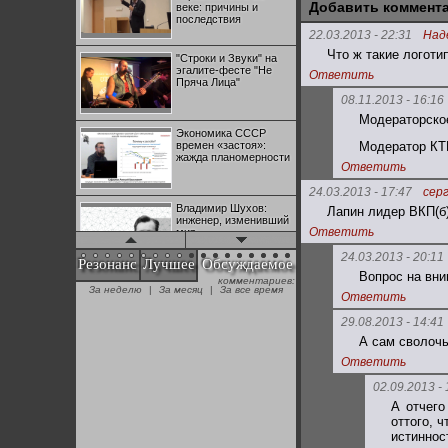
Добавить коммент
веке: причины и
последствия
22.03.2013 - 22:31
Над
Что ж такие логоти
"Строки и Звуки" на
эгалите-фесте "Не
Ответить
Пряча Лица"
08.11.2013 - 16:16
Модераторско
Экономика СССР
времен «застоя»:
Модератор КТ
жажда планомерности
Ответить
24.03.2013 - 17:47
сер
Владимир Шухов:
Лапин лидер ВКП(б)
инженер, изменивший
Ответить
мир
24.03.2013 - 20:11
Резонанс
Лучшее
Обсуждаемое
Вопрос на вни
комментариев:
"Аркадий Коц" на
За неделю
|
За месяц
|
За все время
эгалите-фесте "Не
Ответить
Пряча Лица"
29.08.2013 - 14:41
А сам сволочь
Контрапункты
Ответить
глобализации:
геополитэкономическ
02.09.2013 - 
ий анализ
А отчего
оттого, 
100 лет Ноябрьской
истиннос
революции в