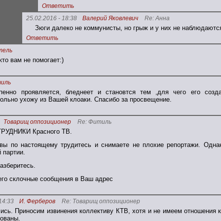
Ответить
25.02.2016 - 18:38
Валерий Яковлевич
Re: Анна
Зюги далеко не коммунисты, но грыж и у них не наблюдаютс
Ответить
тель
то вам не помогает:)
иль
пенно проявляется, бледнеет и становтся тем ,для чего его соз
ольно ухожу из Вашей клоаки. Спасибо за просвещение.
Товарищ оппозиционер
Re: Фитиль
РУДНИКИ Красного ТВ.
 вы по настоящему трудитесь и снимаете не плохие репортажи. Одна
 партии.
азберитесь.
его склочные сообщения в Ваш адрес
14:33
И. Ферберов
Re: Товарищ оппозиционер
ись. Приносим извинения коллективу КТВ, хотя и не имеем отношения 
ованы.