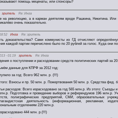
й оказывают помощь меценаты, или спонсоры?
зритель
Re: Инга
не на революцию, а в карман деятелям вроде Рашкина, Никитина. Или
икалёво очень показательно.
18:52
Инга
Re: зритель
сть доказательства? Сами коммунисты из ГД отчисляют определённу
ния каждой партии перечислено было по 20 рублей за голос. Куда они п
013 - 01:19
зритель
Re: Инга
дения о поступлении и расходовании средств политических партий за 20
ьмём данные для КПРФ за 2012 год:
упило за год: Всего 962 млн. р. (!!!)
этого: Взносы и пр. 50 млн. р. Пожертвования 50 млн. р. Средства фед. 
тьи расходов: Всего израсходовано за год 565 млн.р. Из этого: Съезды
млн.р. Подготовка и проведение выборов и референдумов 196 млн.р. 
нтств, полиграфических предприятий, СМИ, образовательных учреж
пагандистская деятельность (информационная, рекламная, изда
иональным отделениям 220 млн.р.
зрасходовано 444 млн. р.(!!!)