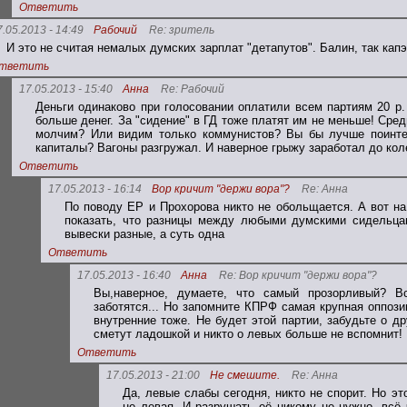
Ответить
7.05.2013 - 14:49
Рабочий
Re: зритель
И это не считая немалых думских зарплат "детапутов". Балин, так кап
тветить
17.05.2013 - 15:40
Анна
Re: Рабочий
Деньги одинаково при голосовании оплатили всем партиям 20 р. 
больше денег. За "сидение" в ГД тоже платят им не меньше! Сре
молчим? Или видим только коммунистов? Вы бы лучше поинтер
капиталы? Вагоны разгружал. И наверное грыжу заработал до коле
Ответить
17.05.2013 - 16:14
Вор кричит "держи вора"?
Re: Анна
По поводу ЕР и Прохорова никто не обольщается. А вот 
показать, что разницы между любыми думскими сидельцам
вывески разные, а суть одна
Ответить
17.05.2013 - 16:40
Анна
Re: Вор кричит "держи вора"?
Вы,наверное, думаете, что самый прозорливый? В
заботятся... Но запомните КПРФ самая крупная оппоз
внутренние тоже. Не будет этой партии, забудьте о д
сметут ладошкой и никто о левых больше не вспомнит!
Ответить
17.05.2013 - 21:00
Не смешите.
Re: Анна
Да, левые слабы сегодня, никто не спорит. Но эт
не левая. И разрушать её никому не нужно, всё 