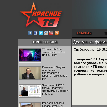
ГЛАВНАЯ
Т
Доступные формы
НОВОЕ СЕГОДНЯ
"Утро в тебе" на
Опубликовано:
19.08.
эгалите-фесте "Не
Пряча Лица"
Товарищи! КТВ сущ
вашего участия в 
зрителей КТВ поло
Мохаммед Фидель
Али Селем,
содержание технич
представитель
рабочих и существ
фронта Полисарио в
РФ
Экономика СССР
времен «застоя»:
жажда планомерности
(часть 2)
Рост социального
неравенства в 21