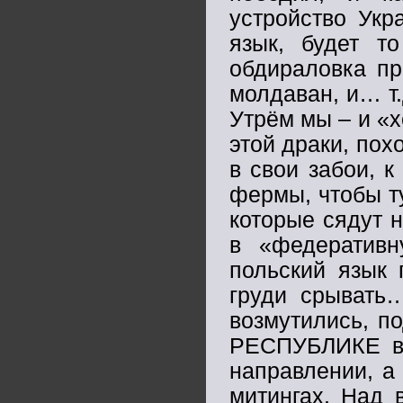
устройство Укр
язык, будет т
обдираловка пр
молдаван, и… т.
Утрём мы – и «х
этой драки, по
в свои забои, к
фермы, чтобы т
которые сядут 
в «федератив
польский язык 
груди срывать…
возмутились, п
РЕСПУБЛИКЕ в
направлении, а 
митингах. Над 