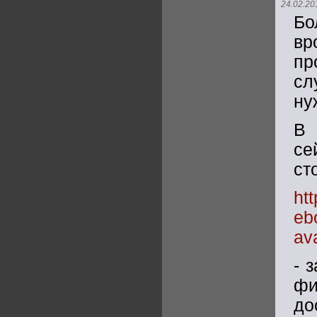
24.02.20
Бо
вр
пр
сл
ну
В 
се
ст
ht
eb
av
- 
фи
до