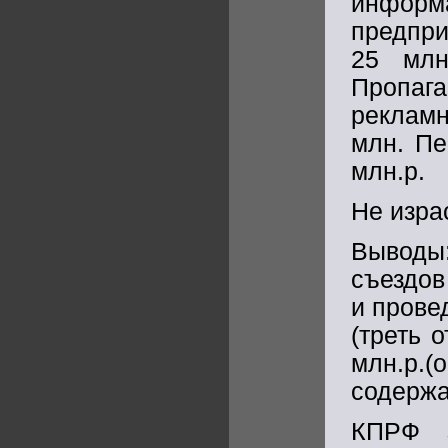
информ
предпр
25 млн
Пропага
реклам
млн. Пе
млн.р.
Не израс
Выводы
съездов
и прове
(треть 
млн.р.(
содержа
КПРФ з