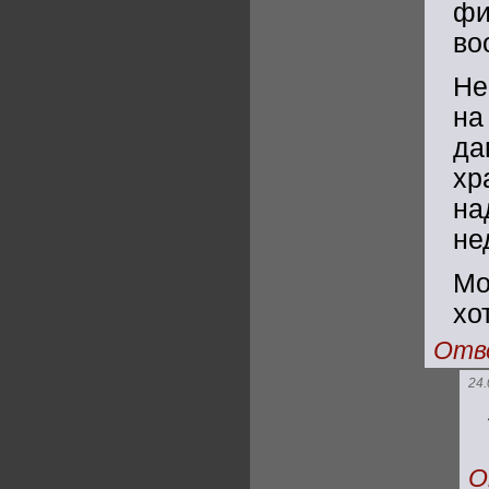
фи
во
Не
на
да
хр
на
не
Мо
хо
Отв
24.
О