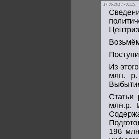
17.05.2013 - 01:19
Сведени
полити
Центриз
Возьмём
Поступил
Из этог
млн. р.
Выбытие
Статьи 
млн.р. 
Содерж
Подгото
196 млн