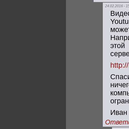
24.02.2016 - 1
Виде
Yout
може
Напри
этой
серве
http:
Спас
ниче
комп
огран
Иван
Ответ