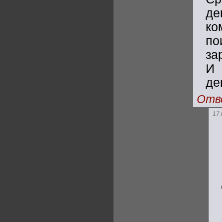
де
к
по
за
И 
де
Отв
17.