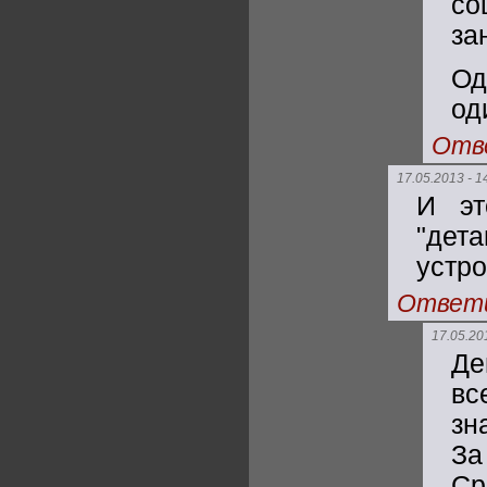
со
за
Од
од
Отв
17.05.2013 - 1
И эт
"дет
устро
Ответ
17.05.20
Де
вс
зн
За
Ср