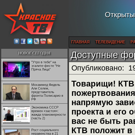
Открытый
ГЛАВНАЯ
ТЕЛЕВИДЕНИЕ
Р
Доступные фо
НОВОЕ СЕГОДНЯ
"Утро в тебе" на
эгалите-фесте "Не
Опубликовано:
1
Пряча Лица"
Товарищи! КТВ 
Мохаммед Фидель
Али Селем,
пожертвования
представитель
фронта Полисарио в
РФ
напрямую завис
Экономика СССР
проекта и его
времен «застоя»:
жажда планомерности
(часть 2)
вас не быть р
КТВ положит в 
Рост социального
неравенства в 21