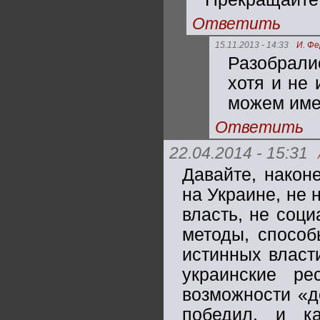
Ответить
15.11.2013 - 14:33
И. Ф
Разобрали
хотя и не
можем име
Ответить
22.04.2014 - 15:31
Давайте, након
на Украине, не 
власть, не соц
методы, способ
истинных власт
украинские ре
возможности «д
победил, и к