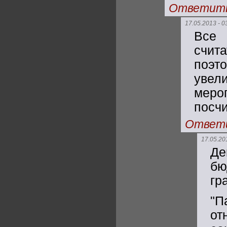
Ответит
17.05.2013 - 0
Все 
счит
поэт
увел
меро
посчи
Ответ
17.05.20
Де
бю
гр
"П
от