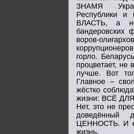
ЗНАМЯ Украи
Республики и 
ВЛАСТЬ, а не
бандеровских ф
воров-олигар
коррупционеров
горло. Беларус
процветает, не 
лучше. Вот то
Главное – свол
жёстко соблюда
жизни: ВСЁ ДЛ
Нет, это не пре
доведённый 
ЦЕННОСТЬ. И ес
жизнь.