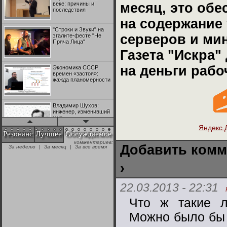
веке: причины и
месяц, это об
последствия
на содержание 
"Строки и Звуки" на
серверов и ми
эгалите-фесте "Не
Пряча Лица"
Газета "Искра"
на деньги рабо
Экономика СССР
времен «застоя»:
жажда планомерности
Владимир Шухов:
инженер, изменивший
мир
Яндекс.
Резонанс
Лучшее
Обсуждаемое
"Аркадий Коц" на
Добавить комм
эгалите-фесте "Не
+28
Пряча Лица"
›
Контрапункты
22.03.2013 - 22:31
глобализации:
№1 | Красная жара | Попов vs
№1 | Красная жара | Попов vs
геополитэкономическ
Биец
Биец
Что ж такие л
ий анализ
+25
Можно было бы 
100 лет Ноябрьской
революции в