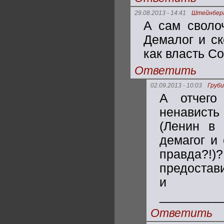
29.08.2013 - 14:41
Штейнбер
А сам своло
Демалог и ск
как власть С
Ответить
02.09.2013 - 10:03
Груби
А отчего
ненависть
(Ленин в 
демагог и 
правда?!
предостави
и 
_________
Ответить