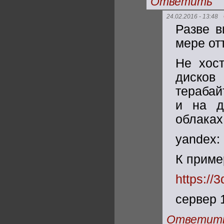
Ответить
24.02.2016 - 13:48
Разве в
мере от
Не хост
дисков
терабай
и на д
облаках 
yandex:
К приме
https://3
сервер 1
Ответит