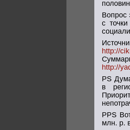
половин
Вопрос 
с точки
социали
Источни
http://ci
Сумма
http://y
PS Дума
в реги
Приор
непотра
PPS Вот
млн. р. 