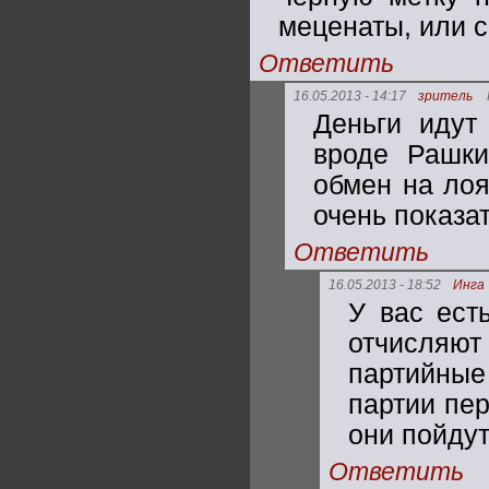
меценаты, или 
Ответить
16.05.2013 - 14:17
зритель
Деньги идут
вроде Рашки
обмен на лоя
очень показа
Ответить
16.05.2013 - 18:52
Инга
У вас ест
отчисля
партийные
партии пер
они пойду
Ответить