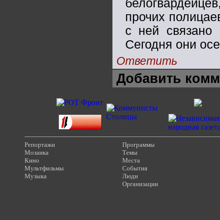
белогвардейцев,
прочих полицаев
с ней связано 
Сегодня они осе
Ответить
Добавить комм
Репортажи
Программы
Мозаика
Темы
Кино
Места
Мультфильмы
События
Музыка
Люди
Организации