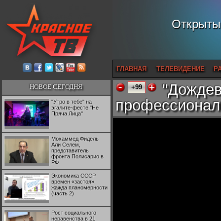
Открытый
ГЛАВНАЯ
ТЕЛЕВИДЕНИЕ
Р
"Дождев
НОВОЕ СЕГОДНЯ
+99
профессионал
"Утро в тебе" на
эгалите-фесте "Не
Пряча Лица"
Мохаммед Фидель
Али Селем,
представитель
фронта Полисарио в
РФ
Экономика СССР
времен «застоя»:
жажда планомерности
(часть 2)
Рост социального
неравенства в 21