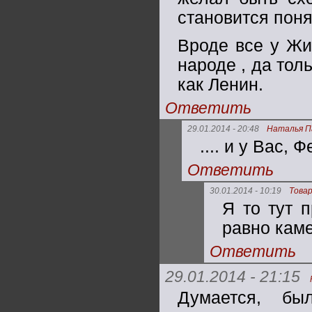
становится поня
Вроде все у Жир
народе , да тол
как Ленин.
Ответить
29.01.2014 - 20:48
Наталья П
.... и у Вас, 
Ответить
30.01.2014 - 10:19
Това
Я то тут 
равно каме
Ответить
29.01.2014 - 21:15
Думается, бы