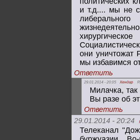
политических кл
и т.д.... мы н
либерального
жизнедеятельно
хирургическо
Социалистическ
они уничтожат 
мы избавимся от
Ответить
29.01.2014 - 20:05
Хендар
R
Милачка, так
Вы разе об эт
Ответить
29.01.2014 - 20:24
Телеканал "Дож
буржуазии. Во