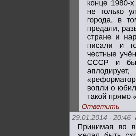
конце 1980-х
не только у
города, в т
предали, раз
стране и нар
писали и г
честные учён
СССР и быв
аплодируе
«реформатора
вопли о юбил
такой прямо 
Ответить
29.01.2014 - 20:46
Принимая во в
желал быть сх