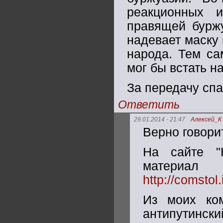
реакционных 
правящей буржу
надевает маску 
народа. Тем са
мог бы встать н
За передачу спа
Ответить
29.01.2014 - 21:47
Алексей_К
Верно говори
На сайте "
материа
http://comsto
Из моих ком
антипутин