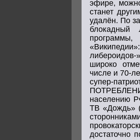
эфире, можно
станет други
удалён. По з
блокадный 
программы,
«Википеди
либероидов-
широко отме
числе и 70-л
супер-патри
ПОТРЕБЛЕ
населению РФ.
ТВ «Дождь» 
сторонни
провокаторск
достаточно п