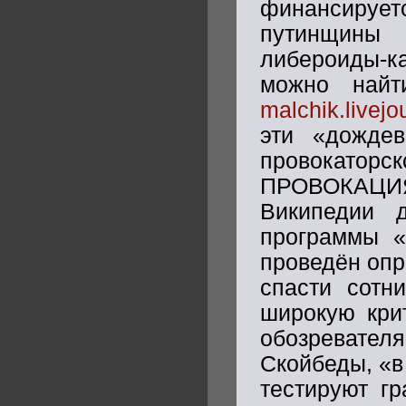
финансируе
путинщины 
либероиды-к
можно найт
malchik.livej
эти «дождев
провокато
ПРОВОКАЦИЯ,
Википедии 
программы «
проведён опр
спасти сотн
широкую крит
обозревател
Скойбеды, «
тестируют гр