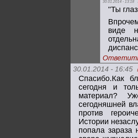
30.01.2014 - 13:18
"Ты глаз
Впрочем
виде н
отдельн
диспанс
Ответит
30.01.2014 - 16:45
Спасибо.Как бл
сегодня и тол
материал? Уж
сегодняшней вл
против героич
Истории незасл
попала зараза 