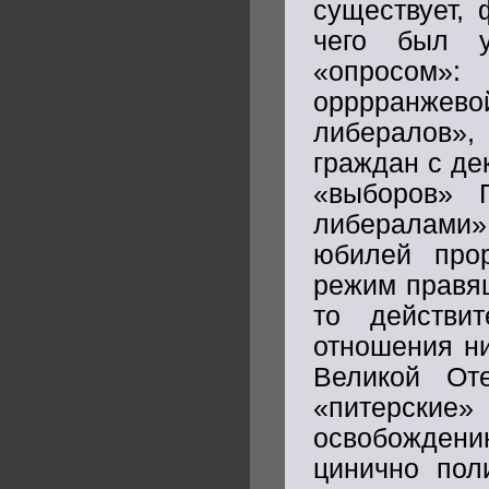
существует,
чего был у
«опросом»:
орррранжево
либералов»
граждан с де
«выборов» Г
либералами»
юбилей прор
режим правящ
то действи
отношения ни
Великой Оте
«питерски
освобождени
цинично по