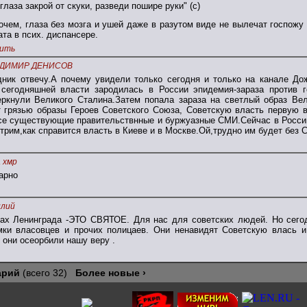
глаза закрой от скуки, разведи пошире руки" (с)
очем, глаза без мозга и ушей даже в разутом виде не вылечат госпожу
ата в псих. диспансере.
ить
ДИМИР ДЕНИСОВ
дник отвечу.А почему увидели только сегодня и только на канале До
сегодняшней власти зародилась в России эпидемия-зараза против г
ркнули Великого Сталина.Затем попала зараза на светлый образ Вел
т грязью образы Героев Советского Союза, Советскую власть первую в
се существующие правительствнные и буржуазные СМИ.Сейчас в России 
рим,как справится власть в Киеве и в Москве.Ой,трудно им будет без 
 хмр
карно
илий
ах Ленинграда -ЭТО СВЯТОЕ. Для нас для советских людей. Но сегод
мки власовцев и прочих полицаев. Они ненавидят Советскую влась и 
они осеорбили нашу веру .
арий
(всего 32)
Более новые ›