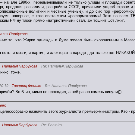
— начале 1990-х, переименовывали не только улицы и площади советс
рг, предали, развалили, разграбили СССР, причинили ущерб стране и 
 оппозиционные политики и честные учёные), и до сих пор «реформир
ирует, наверное, с того света этим «реформаторам»! Зато по всем 
ежим РФ ну такой прямо «патриотичный» стал, аж тошнит…от лжи".
алья Парбукова
ние то, что Жирик однажды в Думе желал быть схороненным в Мавзо
 есть: и мозги, и партия, и электорат в народе , да только нет НИКАКОЙ
Наталья Парбукова
Re: Наталья Парбукова
еникс, тоже.
10:19
Товарищ Феникс
Re: Наталья Парбукова
 причём? Во блин, мимо не проходил, а всё равно камень кинули))).
eiro
целесообразно назначить этого журналиста премьер-министром. Кто - п
Наталья Парбукова
Re: Ponteiro