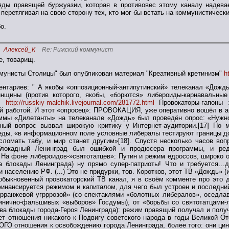
яды правящей буржуазии, которая в противовес этому каналу надевае
перетягивая на свою сторону тех, кто мог бы встать на коммунистически
о.
Алексей_К
Re: Рижский коммунист
е, товарищ.
мунисты Столицы" был опубликован материал "Креативный кретинизм"
h
ентариев: " А якобы «оппозиционный-антипутинский» телеканал «Дож
нщины (против которого, якобы, «борются» либероиды-карнавальны
х:
http://russkiy-malchik.livejournal.com/281772.html
Провокаторы-гапоны 
й работой. И этот «опросец»: ПРОВОКАЦИЯ, уже оперативно вошёл в ан
ммы «Дилетанты» на телеканале «Дождь» был проведён опрос: «Нужно
ный вопрос вызвал широкую критику у Интернет-аудитории.[17] По 
ды, «в информационном поле условные либералы тестируют границы доз
сломать табу, и мир станет другим»[18]. Спустя несколько часов во
блокадный Ленинград был ошибкой и продюсера программы, и реда
) На фоне либероидов-»святотатцев»: Путин и режим едроссов, широко 
ва блокады Ленинграда) ну прямо супер-патриоты! Что и требу
населению РФ. (...) Это не придурки, тов. Коротков, этот ТВ «Дождь»
обыкновенный провокаторский ТВ канал, я в своём комменте про это д
инансируется режимом и капиталом, для чего был устроен и последний
ррранжевой угрррозой» (со спектаклями «болотных либералов», осед
цинично-фальшивых «выборов» Госдумы), от «борьбы со святотатцами-
а блокады города-Героя Ленинграда): режим правящий получал и получ
т отношения никакого к Подвигу советского народа в годы Великой От
ГО отношения к освобождению города Ленинграда, более того: они ци