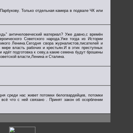
 Парбукову. Только отдельная камера в подвале ЧК или
ждь" античеловеческий материал? Уже давно,с времён
ероического Советского народа.Уже тогда из Истории
икого Ленина.Сегодня свора журналистов,писателей и
 мире власть рабочих и крестьян.И в этих преступных
идёт подготовка к севу,а какие семена будут брошены
Советской власти,Ленина и Сталина.
ня среди нас живет потомки белогвардейцев, потомки
всё что с ней связано . Принят закон об осорблении