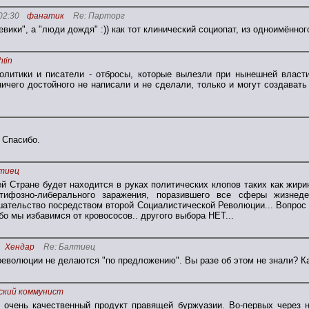
02:30
фанатик
Re: Парторг
евики", а "люди дождя" :)) как тот клинический социопат, из одноимённо
htin
олитики и писатели - отбросы, которые вылезли при нынешней власти
ичего достойного не написали и не сделали, только и могут создавать
 Спасибо.
тиец
й Стране будет находится в руках политических клопов таких как жирин
ифозно-либерального заражения, поразившего все сферы жизнеде
шательство посредством второй Социалистической Революции... Вопрос 
о мы избавимся от кровососов.. другого выбора НЕТ...
Хендар
Re: Балтиец
революции не делаются "по предложению". Вы разе об этом не знали? Как
ский коммунист
 очень качественный продукт правящей буржуазии. Во-первых через н