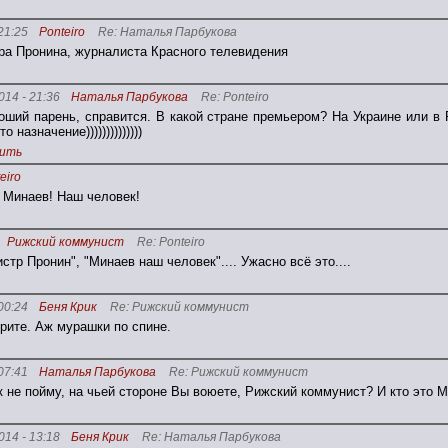
21:25
Ponteiro
Re: Наталья Парбукова
а Пронина, журналиста Красного телевидения
014 - 21:36
Наталья Парбукова
Re: Ponteiro
оший парень, справится. В какой стране премьером? На Украине или 
то назначение))))))))))))))
ить
eiro
 Минаев! Наш человек!
Рижский коммунист
Re: Ponteiro
стр Пронин", "Минаев наш человек".... Ужасно всё это....
00:24
Беня Крик
Re: Рижский коммунист
орите. Аж мурашки по спине.
07:41
Наталья Парбукова
Re: Рижский коммунист
к не пойму, на чьей стороне Вы воюете, Рижский коммунист? И кто это 
014 - 13:18
Беня Крик
Re: Наталья Парбукова