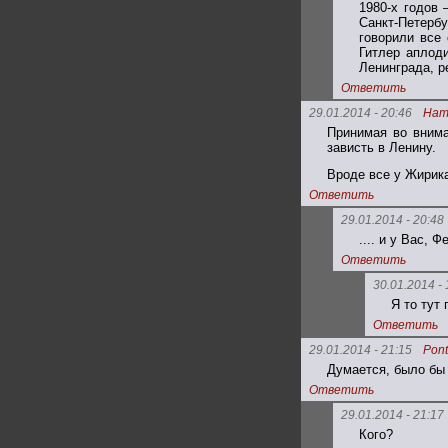
1980-х годов 
Санкт-Петербу
говорили все
Гитлер аплод
Ленинграда, р
Ответить
29.01.2014 - 20:46
Нат
Принимая во внима
зависть в Ленину.
Вроде все у Жирика
Ответить
29.01.2014 - 20:48
.... и у Вас, Ф
Ответить
30.01.2014 - 
Я то тут
Ответить
29.01.2014 - 21:15
Pont
Думается, было бы 
Ответить
29.01.2014 - 21:17
Кого?