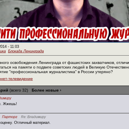
2014 - 11:03
ика
Блокада Ленинграда
лного освобождения Ленинграда от фашистских захватчиков, отлич
аться на памяти о подвиге советских людей в Великую Отечествен
ятие "профессиональная журналистика" в России утеряно?
рнет-телевидение
арий
(всего 32)
Более новые ›
димиру
л. Жжешь!
Парторг
Re: Владимиру
оценку. Отличный материал.