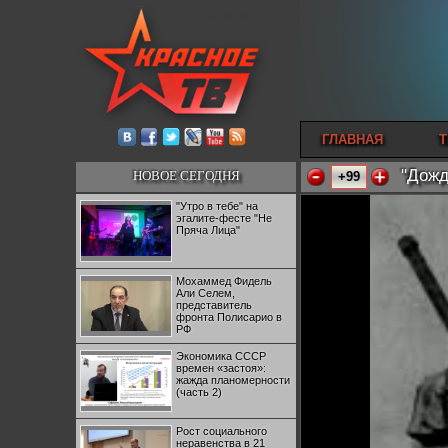
ГЛАВНАЯ
Т
"Дожд
НОВОЕ СЕГОДНЯ
+99
"Утро в тебе" на
эгалите-фесте "Не
Пряча Лица"
Мохаммед Фидель
Али Селем,
представитель
фронта Полисарио в
РФ
Экономика СССР
времен «застоя»:
жажда планомерности
(часть 2)
Рост социального
неравенства в 21