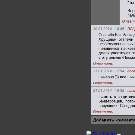
"Ты 
Впр
пал
Ответ
30.01.2014 - 16:45
ВЛА
Спасибо.Как блока
Хрущёва- оттпели 
незаслуженно выче
чиновников пачкае
делах участвуют в
в эту землю?Посмот
Ответить
31.01.2014 - 17:54
сова
шикарно ))) все ши
Ответить
31.01.2014 - 19:58
вас
Память о защитник
бандеровцев, пото
верующих. Сегодня 
Ответить
Добавить коммент