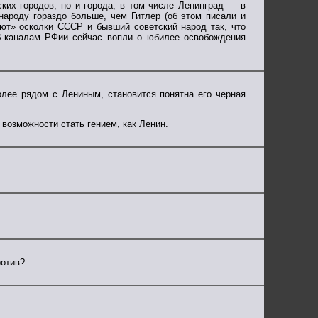
ких городов, но и города, в том числе Ленинград — в
народу гораздо больше, чем Гитлер (об этом писали и
уют» осколки СССР и бывший советский народ так, что
ТВ-каналам РФии сейчас вопли о юбилее освобождения
лее рядом с Лениным, становится понятна его черная
 возможности стать гением, как Ленин.
ротив?