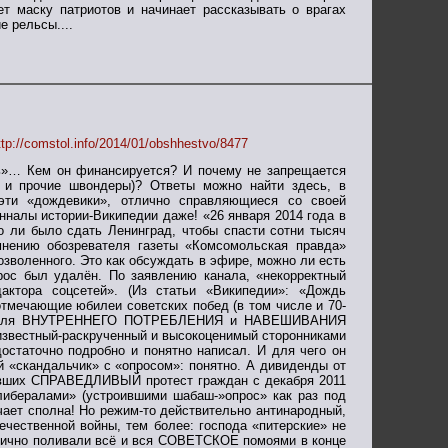
т маску патриотов и начинает рассказывать о врагах
е рельсы....
ttp://comstol.info/2014/01/obshhestvo/8477
дь»… Кем он финансируется? И почему не запрещается
е и прочие швондеры)? Ответы можно найти здесь, в
эти «дождевики», отлично справляющиеся со своей
налы истории-Википедии даже! «26 января 2014 года в
 ли было сдать Ленинград, чтобы спасти сотни тысяч
мнению обозревателя газеты «Комсомольская правда»
воленного. Это как обсуждать в эфире, можно ли есть
прос был удалён. По заявлению канала, «некорректный
ктора соцсетей». (Из статьи «Википедии»: «Дождь
отмечающие юбилеи советских побед (в том числе и 70-
ется…для ВНУТРЕННЕГО ПОТРЕБЛЕНИЯ и НАВЕШИВАНИЯ
 (известный-раскрученный и высокоценимый сторонниками
остаточно подробно и понятно написал. И для чего он
 «скандальчик» с «опросом»: понятно. А дивиденды от
лавших СПРАВЕДЛИВЫЙ протест граждан с декабря 2011
либералами» (устроившими шабаш-»опрос» как раз под
ает сполна! Но режим-то действительно антинародный,
ечественной войны, тем более: господа «питерские» не
нично поливали всё и вся СОВЕТСКОЕ помоями в конце