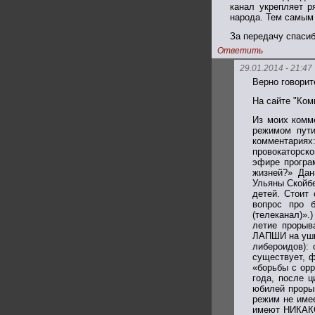
канал укрепляет р
народа. Тем самым 
За передачу спасиб
Ответить
29.01.2014 - 21:47
Верно говорит
На сайте "Ком
Из моих комм
режимом пути
комментария
провокаторско
эфире програ
жизней?» Дан
Ульяны Скойбе
детей. Стоит 
вопрос про 
(телеканал)».
летие проры
ЛАПШИ на уши 
либероидов): 
существует, ф
«борьбы с ор
года, после 
юбилей прорыв
режим не имее
имеют НИКАКО