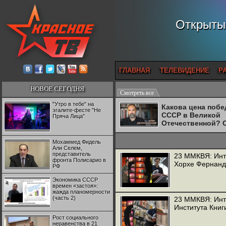
Открытый
ГЛАВНАЯ
ТЕЛЕВИДЕНИЕ
Р
НОВОЕ СЕГОДНЯ
Смотреть все
"Утро в тебе" на
Какова цена поб
эгалите-фесте "Не
СССР в Великой
Пряча Лица"
Отечественной? 
Двуреченский о
потерянной
Мохаммед Фидель
революционност
Али Селем,
представитель
23 ММКВЯ: Инт
фронта Полисарио в
Хорхе Фернан
РФ
Экономика СССР
времен «застоя»:
жажда планомерности
(часть 2)
23 ММКВЯ: Инт
Института Книг
Рост социального
неравенства в 21