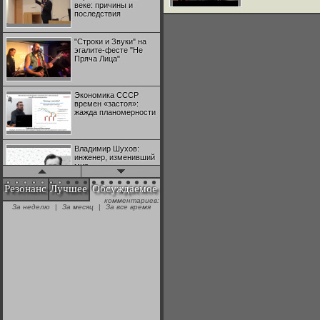
веке: причины и
последствия
"Строки и Звуки" на
эгалите-фесте "Не
Пряча Лица"
Экономика СССР
времен «застоя»:
жажда планомерности
Владимир Шухов:
инженер, изменивший
мир
Резонанс
Лучшее
Обсуждаемое
комментариев:
"Аркадий Коц" на
За неделю
|
За месяц
|
За все время
эгалите-фесте "Не
Пряча Лица"
Контрапункты
глобализации:
геополитэкономическ
ий анализ
100 лет Ноябрьской
революции в