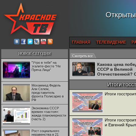
Открытый
ГЛАВНАЯ
ТЕЛЕВИДЕНИЕ
Р
НОВОЕ СЕГОДНЯ
Смотреть все
"Утро в тебе" на
Какова цена поб
эгалите-фесте "Не
СССР в Великой
Пряча Лица"
Отечественной? 
Двуреченский о
потерянной
Итоги госс
Мохаммед Фидель
революционност
Али Селем,
представитель
Итоги госстрои
фронта Полисарио в
РФ
Экономика СССР
времен «застоя»:
жажда планомерности
(часть 2)
Итоги госстрои
и Евгений Кры
Рост социального
неравенства в 21