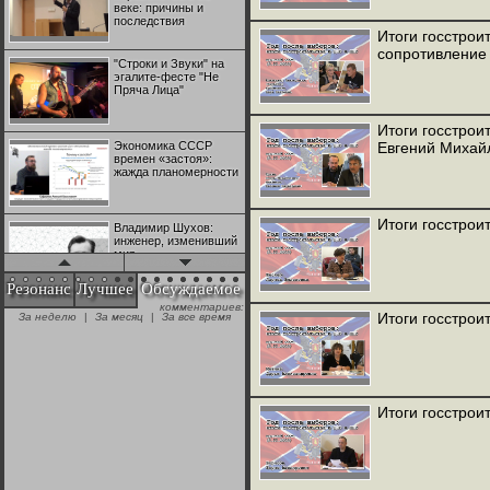
веке: причины и
последствия
Итоги госстрои
сопротивление
"Строки и Звуки" на
эгалите-фесте "Не
Пряча Лица"
Итоги госстрои
Экономика СССР
Евгений Михай
времен «застоя»:
жажда планомерности
Итоги госстрои
Владимир Шухов:
инженер, изменивший
мир
Резонанс
Лучшее
Обсуждаемое
комментариев:
"Аркадий Коц" на
Итоги госстрои
За неделю
|
За месяц
|
За все время
эгалите-фесте "Не
Пряча Лица"
Контрапункты
глобализации:
Итоги госстрои
геополитэкономическ
ий анализ
100 лет Ноябрьской
революции в