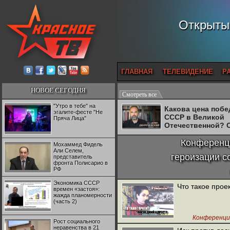
Открытый
ГЛАВНАЯ
ТЕЛЕВИДЕНИЕ
Р
НОВОЕ СЕГОДНЯ
Смотреть все
"Утро в тебе" на
Какова цена поб
эгалите-фесте "Не
СССР в Великой
Пряча Лица"
Отечественной? 
Двуреченский о
потерянной
Конференци
Мохаммед Фидель
революционност
Али Селем,
героизации с
представитель
фронта Полисарио в
РФ
Экономика СССР
Что такое прое
времен «застоя»:
жажда планомерности
(часть 2)
Конференция
Рост социального
неравенства в 21