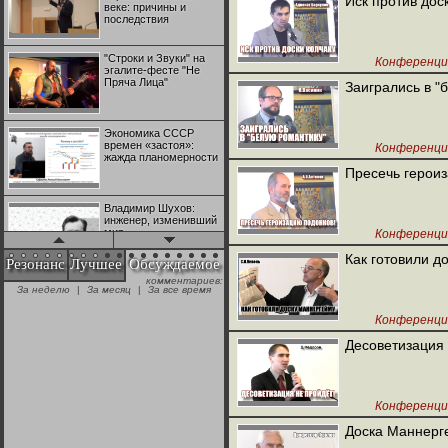
Иск против дос
веке: причины и
последствия
"Строки и Звуки" на
Конференция
эгалите-фесте "Не
Пряча Лица"
Заигрались в "
Экономика СССР
времен «застоя»:
Конференция
жажда планомерности
Пресечь героиз
Владимир Шухов:
инженер, изменивший
мир
Конференция
Как готовили д
Резонанс
Лучшее
Обсуждаемое
комментариев:
"Аркадий Коц" на
За неделю
|
За месяц
|
За все время
эгалите-фесте "Не
Пряча Лица"
Конференция
Десоветизация 
Контрапункты
глобализации:
геополитэкономическ
ий анализ
Конференция
Доска Маннерг
100 лет Ноябрьской
революции в