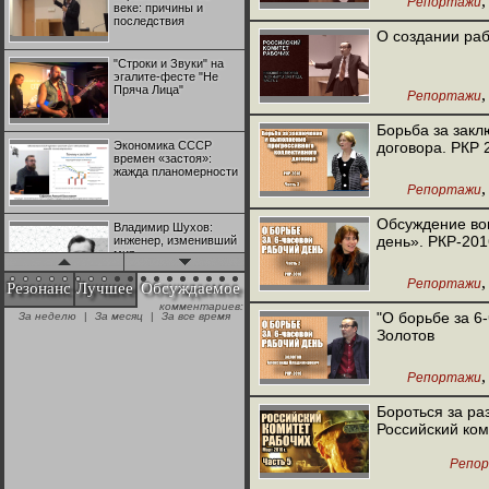
Репортажи
веке: причины и
последствия
О создании раб
"Строки и Звуки" на
эгалите-фесте "Не
Пряча Лица"
Репортажи
Борьба за закл
Экономика СССР
договора. РКР 2
времен «застоя»:
жажда планомерности
Репортажи
Обсуждение во
Владимир Шухов:
день». РКР-201
инженер, изменивший
мир
Репортажи
Резонанс
Лучшее
Обсуждаемое
комментариев:
"Аркадий Коц" на
"О борьбе за 6
За неделю
|
За месяц
|
За все время
эгалите-фесте "Не
Золотов
Пряча Лица"
Репортажи
Контрапункты
глобализации:
Бороться за ра
геополитэкономическ
Российский ком
ий анализ
Репо
100 лет Ноябрьской
революции в