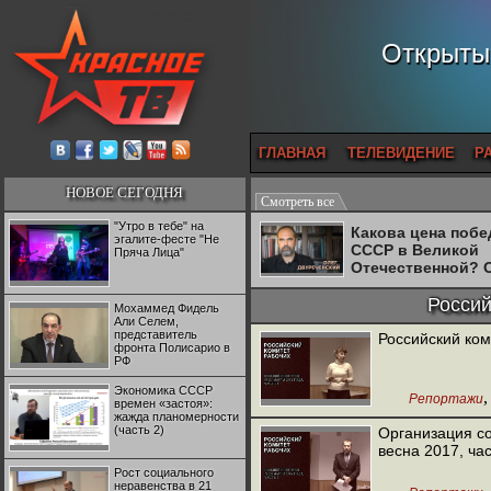
Открытый
ГЛАВНАЯ
ТЕЛЕВИДЕНИЕ
Р
НОВОЕ СЕГОДНЯ
Смотреть все
"Утро в тебе" на
Какова цена поб
эгалите-фесте "Не
СССР в Великой
Пряча Лица"
Отечественной? 
Двуреченский о
потерянной
Россий
Мохаммед Фидель
революционност
Али Селем,
представитель
Российский ком
фронта Полисарио в
РФ
Экономика СССР
Репортажи
времен «застоя»:
жажда планомерности
(часть 2)
Организация с
весна 2017, час
Рост социального
неравенства в 21