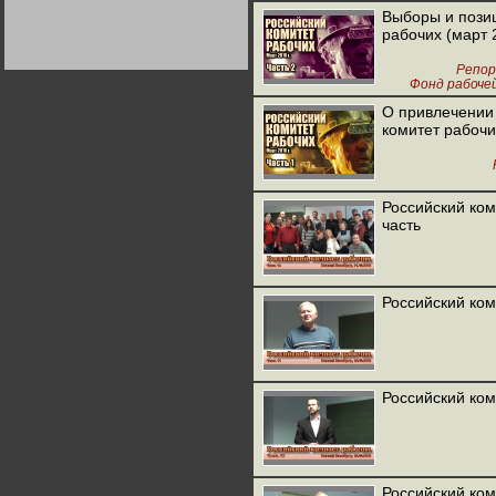
Германии:
Выборы и пози
парламентская
рабочих (март 
демократия или
диктатура
пролетариата?
Деятельность
Репо
Хрущёва в 50-е годы.
Фонд рабоче
Владимир Соловейчик
О привлечении
комитет рабочи
Какова цена победы
СССР в Великой
Отечественной? Олег
Двуреченский о
потерянной
Российский ком
революционности
часть
Российский ком
Российский ком
Российский ком