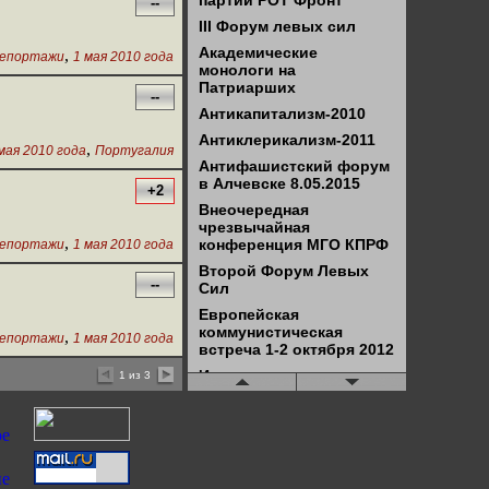
партии РОТ Фронт
--
III Форум левых сил
Академические
,
епортажи
1 мая 2010 года
монологи на
Патриарших
--
Антикапитализм-2010
Антиклерикализм-2011
,
мая 2010 года
Португалия
Антифашистский форум
в Алчевске 8.05.2015
+2
Внеочередная
чрезвычайная
,
конференция МГО КПРФ
епортажи
1 мая 2010 года
Второй Форум Левых
--
Сил
Европейская
коммунистическая
,
епортажи
1 мая 2010 года
встреча 1-2 октября 2012
Итоги госстроительства
1 из 3
в ДНР и ЛНР
КонтрСаммит-2013
Конференция "В.И.Ленин
в современном мире"