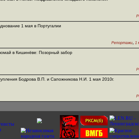
Р
днование 1 мая в Португалии
,
Репортажи
1 
омай в Кишинёве: Позорный забор
Р
упления Бодрова В.П. и Сапожникова Н.И. 1 мая 2010г.
Р