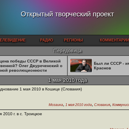
Открытый творческий проект
ЕЛЕВИДЕНИЕ
РАДИО
РЕГИОНЫ
КОММЕНТАРИИ
Передовица
 цена победы СССР в Великой
Был ли СССР - 
твенной? Олег Двуреченский о
Краснов
нной революционности
1 мая 2010 года
днование 1 мая 2010 в Кошице (Словакия)
,
,
,
Мозаика
1 мая 2010 года
Словакия
Коммунис
я 2010 г. в с. Троицкое