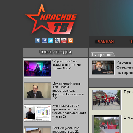
ГЛАВНАЯ
Т
НОВОЕ СЕГОДНЯ
Смотреть все
"Утро в тебе" на
Какова
эгалите-фесте "Не
Отечес
Пряча Лица"
потеря
Мохаммед Фидель
Али Селем,
представитель
Праз
фронта Полисарио в
РФ
Экономика СССР
времен «застоя»:
жажда планомерности
(часть 2)
1 ма
Рост социального
неравенства в 21