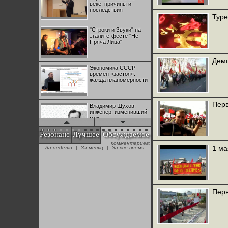
веке: причины и
последствия
Туре
"Строки и Звуки" на
эгалите-фесте "Не
Пряча Лица"
Демо
Экономика СССР
времен «застоя»:
жажда планомерности
Перв
Владимир Шухов:
инженер, изменивший
мир
Резонанс
Лучшее
Обсуждаемое
комментариев:
"Аркадий Коц" на
1 ма
За неделю
|
За месяц
|
За все время
эгалите-фесте "Не
Пряча Лица"
Контрапункты
глобализации:
Перв
геополитэкономическ
ий анализ
100 лет Ноябрьской
революции в