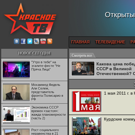
Открытый
ГЛАВНАЯ
ТЕЛЕВИДЕНИЕ
Р
НОВОЕ СЕГОДНЯ
Смотреть все
"Утро в тебе" на
Какова цена поб
эгалите-фесте "Не
СССР в Великой
Пряча Лица"
Отечественной? 
Двуреченский о
потерянной
Мохаммед Фидель
революционност
Али Селем,
представитель
1 мая 2011 г. 
фронта Полисарио в
РФ
Экономика СССР
времен «застоя»:
жажда планомерности
(часть 2)
Курдские комм
Рост социального
неравенства в 21