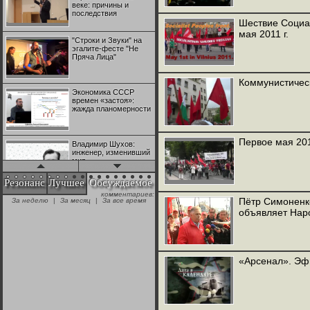
веке: причины и
последствия
Шествие Социа
мая 2011 г.
"Строки и Звуки" на
эгалите-фесте "Не
Пряча Лица"
Коммунистичес
Экономика СССР
времен «застоя»:
жажда планомерности
Первое мая 20
Владимир Шухов:
инженер, изменивший
мир
Резонанс
Лучшее
Обсуждаемое
комментариев:
"Аркадий Коц" на
Пётр Симоненк
За неделю
|
За месяц
|
За все время
эгалите-фесте "Не
объявляет На
Пряча Лица"
Контрапункты
глобализации:
«Арсенал». Эфи
геополитэкономическ
ий анализ
100 лет Ноябрьской
революции в