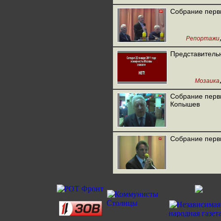
Собрание перв
Репортажи
Представитель
Мозаика
Собрание перви
Копышев
Собрание перви