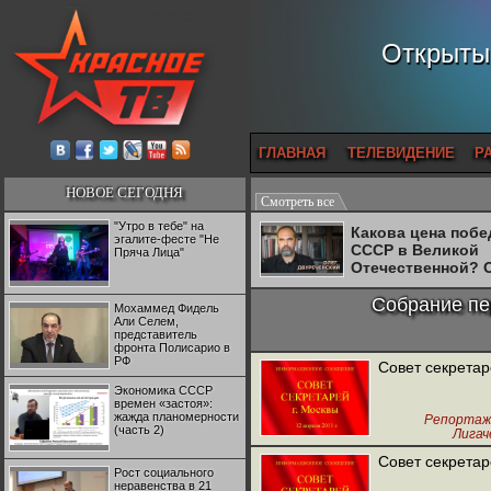
Открытый
ГЛАВНАЯ
ТЕЛЕВИДЕНИЕ
Р
НОВОЕ СЕГОДНЯ
Смотреть все
"Утро в тебе" на
Какова цена поб
эгалите-фесте "Не
СССР в Великой
Пряча Лица"
Отечественной? 
Двуреченский о
потерянной
Собрание пе
Мохаммед Фидель
революционност
Али Селем,
представитель
фронта Полисарио в
РФ
Совет секрета
Экономика СССР
времен «застоя»:
жажда планомерности
Репортаж
(часть 2)
Лигаче
Совет секрета
Рост социального
неравенства в 21