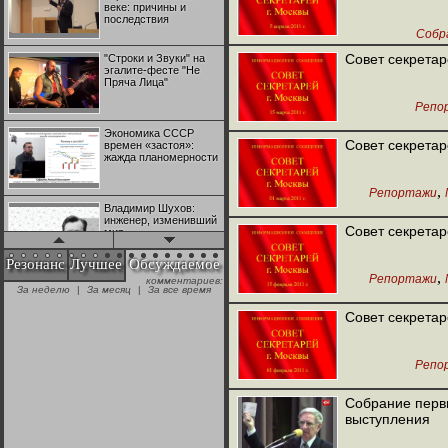
веке: причины и
последствия
Собр
Совет секрета
"Строки и Звуки" на
эгалите-фесте "Не
Пряча Лица"
Репо
Экономика СССР
Совет секрета
времен «застоя»:
жажда планомерности
,
Репортажи
Владимир Шухов:
инженер, изменивший
Совет секрета
мир
Резонанс
Лучшее
Обсуждаемое
,
Репортажи
комментариев:
"Аркадий Коц" на
За неделю
|
За месяц
|
За все время
эгалите-фесте "Не
Пряча Лица"
Совет секрета
Контрапункты
Репо
глобализации:
геополитэкономическ
ий анализ
Собрание перв
выступления
100 лет Ноябрьской
революции в