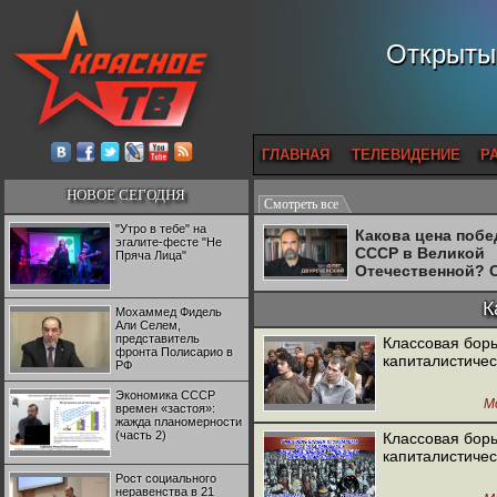
Открытый
ГЛАВНАЯ
ТЕЛЕВИДЕНИЕ
Р
НОВОЕ СЕГОДНЯ
Смотреть все
"Утро в тебе" на
Какова цена поб
эгалите-фесте "Не
СССР в Великой
Пряча Лица"
Отечественной? 
Двуреченский о
потерянной
К
Мохаммед Фидель
революционност
Али Селем,
представитель
Классовая бор
фронта Полисарио в
капиталистичес
РФ
Экономика СССР
М
времен «застоя»:
жажда планомерности
(часть 2)
Классовая бор
капиталистичес
Рост социального
неравенства в 21