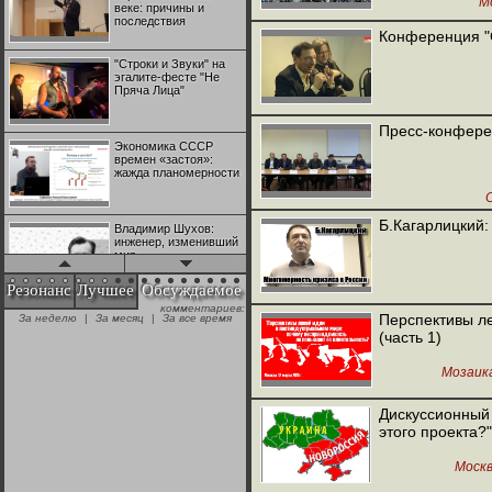
М
веке: причины и
последствия
Конференция "
"Строки и Звуки" на
эгалите-фесте "Не
Пряча Лица"
Пресс-конфере
Экономика СССР
времен «застоя»:
жажда планомерности
Б.Кагарлицкий:
Владимир Шухов:
инженер, изменивший
мир
Резонанс
Лучшее
Обсуждаемое
комментариев:
"Аркадий Коц" на
Перспективы л
За неделю
|
За месяц
|
За все время
эгалите-фесте "Не
(часть 1)
Пряча Лица"
Мозаик
Контрапункты
глобализации:
Дискуссионный 
геополитэкономическ
этого проекта?"
ий анализ
Моск
100 лет Ноябрьской
революции в