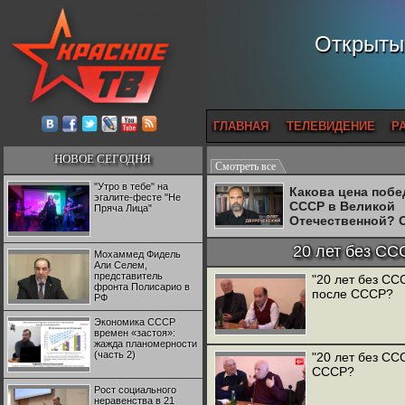
Открытый
ГЛАВНАЯ
ТЕЛЕВИДЕНИЕ
Р
НОВОЕ СЕГОДНЯ
Смотреть все
"Утро в тебе" на
Какова цена поб
эгалите-фесте "Не
СССР в Великой
Пряча Лица"
Отечественной? 
Двуреченский о
потерянной
20 лет без СС
Мохаммед Фидель
революционност
Али Селем,
представитель
"20 лет без СС
фронта Полисарио в
после СССР?
РФ
Экономика СССР
времен «застоя»:
жажда планомерности
(часть 2)
"20 лет без СС
СССР?
Рост социального
неравенства в 21