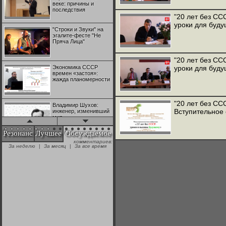
веке: причины и
последствия
"20 лет без СС
уроки для буду
"Строки и Звуки" на
эгалите-фесте "Не
Пряча Лица"
"20 лет без СС
Экономика СССР
уроки для буд
времен «застоя»:
жажда планомерности
"20 лет без СС
Владимир Шухов:
Вступительное 
инженер, изменивший
мир
Резонанс
Лучшее
Обсуждаемое
комментариев:
"Аркадий Коц" на
За неделю
|
За месяц
|
За все время
эгалите-фесте "Не
Пряча Лица"
Контрапункты
глобализации:
геополитэкономическ
ий анализ
100 лет Ноябрьской
революции в