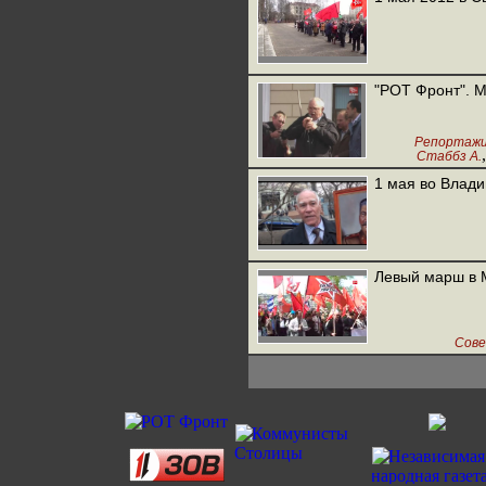
"РОТ Фронт". М
Репортаж
Стаббз А.
1 мая во Влади
Левый марш в 
Сове