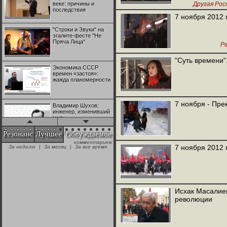
веке: причины и
Другая Рос
последствия
7 ноября 2012 г
"Строки и Звуки" на
эгалите-фесте "Не
Пряча Лица"
Р
"Суть времени"
Экономика СССР
времен «застоя»:
жажда планомерности
7 ноября - Пре
Владимир Шухов:
инженер, изменивший
мир
Резонанс
Лучшее
Обсуждаемое
комментариев:
"Аркадий Коц" на
7 ноября 2012 
За неделю
|
За месяц
|
За все время
эгалите-фесте "Не
Пряча Лица"
Контрапункты
глобализации:
Исхак Масалиев
геополитэкономическ
революции
ий анализ
100 лет Ноябрьской
революции в