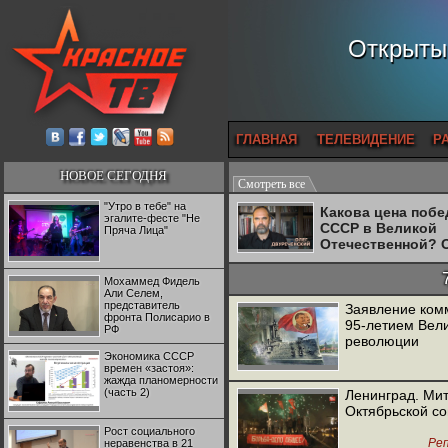
Открытый
ГЛАВНАЯ
ТЕЛЕВИДЕНИЕ
Р
НОВОЕ СЕГОДНЯ
Смотреть все
"Утро в тебе" на
Какова цена поб
эгалите-фесте "Не
СССР в Великой
Пряча Лица"
Отечественной? 
Двуреченский о
потерянной
Мохаммед Фидель
революционност
Али Селем,
представитель
Заявление комм
фронта Полисарио в
95-летием Вел
РФ
революции
Экономика СССР
времен «застоя»:
жажда планомерности
(часть 2)
Ленинград. Ми
Октябрьской со
Рост социального
Ре
неравенства в 21