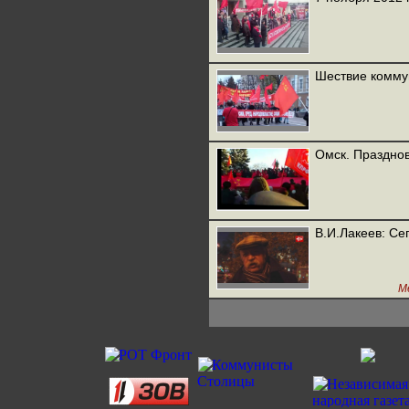
Шествие коммун
Омск. Празднов
В.И.Лакеев: Се
М