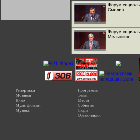
Германии:
Форум социаль
парламентская
Смолин
демократия или
диктатура
пролетариата?
Деятельность
Хрущёва в 50-е годы.
Владимир Соловейчик
Форум социаль
Мельников.
Какова цена победы
СССР в Великой
Отечественной? Олег
Двуреченский о
потерянной
революционности
Репортажи
Программы
Мозаика
Темы
Кино
Места
Мультфильмы
События
Музыка
Люди
Организации