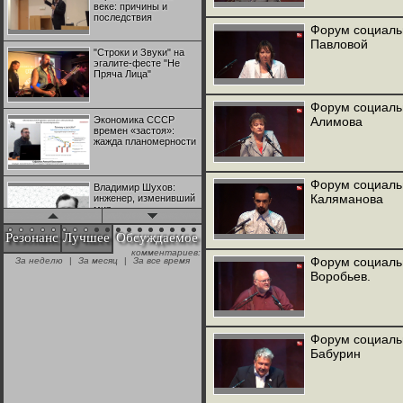
веке: причины и
последствия
Форум социаль
Павловой
"Строки и Звуки" на
эгалите-фесте "Не
Пряча Лица"
Форум социаль
Экономика СССР
Алимова
времен «застоя»:
жажда планомерности
Форум социаль
Владимир Шухов:
Каляманова
инженер, изменивший
мир
Резонанс
Лучшее
Обсуждаемое
комментариев:
"Аркадий Коц" на
Форум социаль
За неделю
|
За месяц
|
За все время
эгалите-фесте "Не
Воробьев.
Пряча Лица"
Контрапункты
глобализации:
Форум социаль
геополитэкономическ
Бабурин
ий анализ
100 лет Ноябрьской
революции в