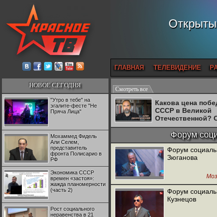
Открытый
ГЛАВНАЯ
ТЕЛЕВИДЕНИЕ
Р
НОВОЕ СЕГОДНЯ
Смотреть все
"Утро в тебе" на
Какова цена поб
эгалите-фесте "Не
СССР в Великой
Пряча Лица"
Отечественной? 
Двуреченский о
потерянной
Форум соци
Мохаммед Фидель
революционност
Али Селем,
представитель
Форум социальн
фронта Полисарио в
Зюганова
РФ
Экономика СССР
Моз
времен «застоя»:
жажда планомерности
(часть 2)
Форум социаль
Кузнецов
Рост социального
неравенства в 21