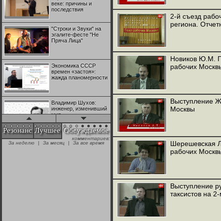
веке: причины и
последствия
2-й съезд рабо
региона. Отчет
"Строки и Звуки" на
эгалите-фесте "Не
Пряча Лица"
Новиков Ю.М. 
Экономика СССР
рабочих Москв
времен «застоя»:
жажда планомерности
Выступление Жи
Владимир Шухов:
Москвы
инженер, изменивший
мир
Резонанс
Лучшее
Обсуждаемое
комментариев:
"Аркадий Коц" на
Шерешевская Л
За неделю
|
За месяц
|
За все время
эгалите-фесте "Не
рабочих Москв
Пряча Лица"
Контрапункты
глобализации:
Выступление р
геополитэкономическ
таксистов на 2
ий анализ
100 лет Ноябрьской
революции в