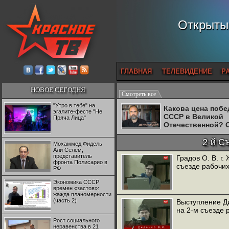
Открытый
ГЛАВНАЯ
ТЕЛЕВИДЕНИЕ
Р
НОВОЕ СЕГОДНЯ
Смотреть все
"Утро в тебе" на
Какова цена поб
эгалите-фесте "Не
СССР в Великой
Пряча Лица"
Отечественной? 
Двуреченский о
потерянной
2-й С
Мохаммед Фидель
революционност
Али Селем,
представитель
Градов О. В. г
фронта Полисарио в
съезде рабочи
РФ
Экономика СССР
времен «застоя»:
жажда планомерности
(часть 2)
Выступление Д
на 2-м съезде 
Рост социального
неравенства в 21