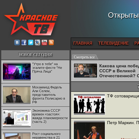
Открытый
ГЛАВНАЯ
ТЕЛЕВИДЕНИЕ
Р
НОВОЕ СЕГОДНЯ
Смотреть все
"Утро в тебе" на
Какова цена поб
эгалите-фесте "Не
СССР в Великой
Пряча Лица"
Отечественной? 
Двуреченский о
потерянной
Мохаммед Фидель
революционност
Али Селем,
представитель
ТФ сотоварищи 
фронта Полисарио в
РФ
Экономика СССР
времен «застоя»:
жажда планомерности
(часть 2)
Петр Маркин. П
Рост социального
неравенства в 21