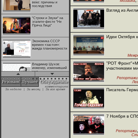
,
Мозаика
веке: причины и
последствия
Взгляд из Англи
"Строки и Звуки" на
эгалите-фесте "Не
Пряча Лица"
Идеи Октября к
Экономика СССР
времен «застоя»:
жажда планомерности
Межр
"РОТ Фронт"+М
Владимир Шухов:
участниками ми
инженер, изменивший
мир
Репортажи
Резонанс
Лучшее
Обсуждаемое
Ле
Другая 
комментариев:
"Аркадий Коц" на
Писатель Герма
За неделю
|
За месяц
|
За все время
эгалите-фесте "Не
Пряча Лица"
Контрапункты
глобализации:
7 Ноября в СПб
геополитэкономическ
ий анализ
Репортажи
100 лет Ноябрьской
Ста
революции в