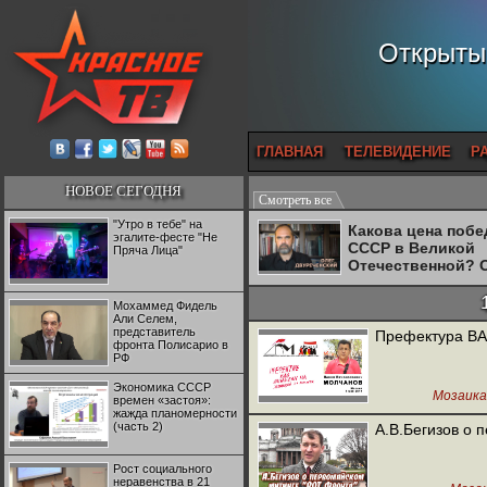
Открытый
ГЛАВНАЯ
ТЕЛЕВИДЕНИЕ
Р
НОВОЕ СЕГОДНЯ
Смотреть все
"Утро в тебе" на
Какова цена поб
эгалите-фесте "Не
СССР в Великой
Пряча Лица"
Отечественной? 
Двуреченский о
потерянной
Мохаммед Фидель
революционност
Али Селем,
представитель
Префектура ВА
фронта Полисарио в
РФ
Экономика СССР
Мозаика
времен «застоя»:
жажда планомерности
(часть 2)
А.В.Бегизов о 
Рост социального
неравенства в 21