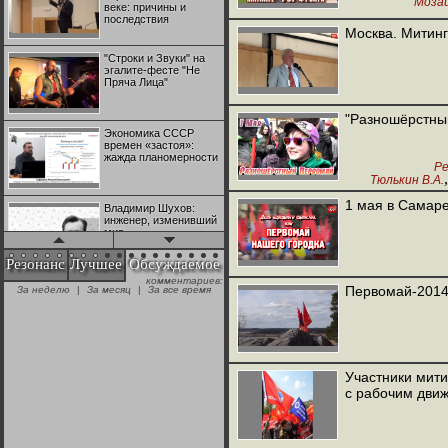
Моза
веке: причины и
последствия
Москва. Митинг
"Строки и Звуки" на
эгалите-фесте "Не
Пряча Лица"
"Разношёрстный
Экономика СССР
времен «застоя»:
жажда планомерности
Р
Тюлькин В.А.
,
Дру
1 мая в Самаре
Владимир Шухов:
инженер, изменивший
мир
Резонанс
Лучшее
Обсуждаемое
комментариев:
"Аркадий Коц" на
Первомай-2014.
За неделю
|
За месяц
|
За все время
эгалите-фесте "Не
Пряча Лица"
Контрапункты
глобализации:
Участники мити
геополитэкономическ
с рабочим дви
ий анализ
100 лет Ноябрьской
революции в