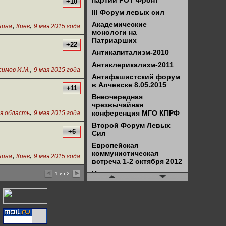
партии РОТ Фронт
+10
III Форум левых сил
Академические
,
,
аина
Киев
9 мая 2015 года
монологи на
Патриарших
+22
Антикапитализм-2010
Антиклерикализм-2011
,
симов И.М.
9 мая 2015 года
Антифашистский форум
в Алчевске 8.05.2015
+11
Внеочередная
чрезвычайная
,
конференция МГО КПРФ
я область
9 мая 2015 года
Второй Форум Левых
+6
Сил
Европейская
коммунистическая
,
,
аина
Киев
9 мая 2015 года
встреча 1-2 октября 2012
Итоги госстроительства
1 из 2
в ДНР и ЛНР
КонтрСаммит-2013
Конференция "В.И.Ленин
в современном мире"