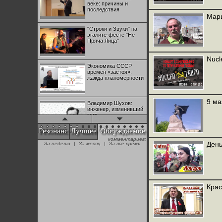
веке: причины и
последствия
Марш
"Строки и Звуки" на
эгалите-фесте "Не
Пряча Лица"
Nucl
Экономика СССР
времен «застоя»:
жажда планомерности
9 ма
Владимир Шухов:
инженер, изменивший
мир
Резонанс
Лучшее
Обсуждаемое
комментариев:
"Аркадий Коц" на
День
За неделю
|
За месяц
|
За все время
эгалите-фесте "Не
Пряча Лица"
Контрапункты
глобализации:
Крас
геополитэкономическ
ий анализ
100 лет Ноябрьской
революции в