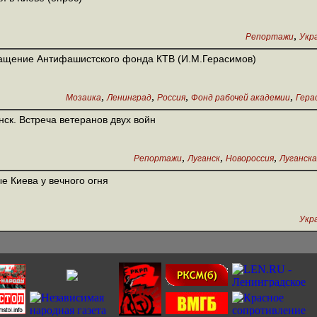
,
Репортажи
Укр
щение Антифашистского фонда КТВ (И.М.Герасимов)
,
,
,
,
Мозаика
Ленинград
Россия
Фонд рабочей академии
Гера
нск. Встреча ветеранов двух войн
,
,
,
Репортажи
Луганск
Новороссия
Луганска
е Киева у вечного огня
Укр