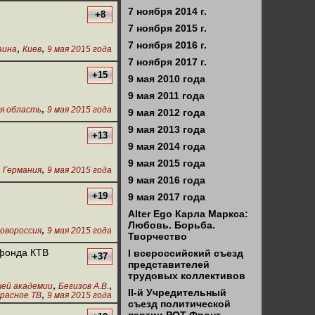
7 ноября 2014 г.
+8
7 ноября 2015 г.
7 ноября 2016 г.
,
,
аина
Киев
9 мая 2015 года
7 ноября 2017 г.
+15
9 мая 2010 года
9 мая 2011 года
,
я область
9 мая 2015 года
9 мая 2012 года
9 мая 2013 года
+13
9 мая 2014 года
9 мая 2015 года
,
,
Германия
9 мая 2015 года
9 мая 2016 года
+19
9 мая 2017 года
Alter Ego Карла Маркса:
Любовь. Борьба.
,
овороссия
9 мая 2015 года
Творчество
 фонда КТВ
I всероссийский съезд
+37
представителей
трудовых коллективов
,
,
чей академии
Бегизов А.В.
II-й Учредительный
,
расное ТВ
9 мая 2015 года
съезд политической