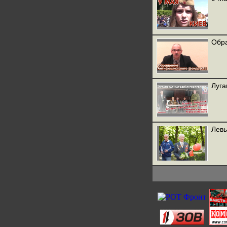
Обра
Луга
Левы