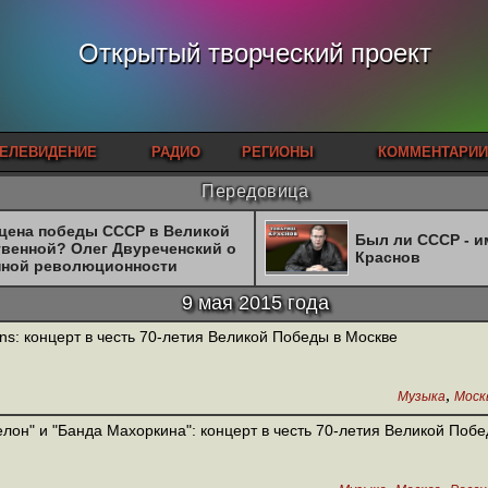
Открытый творческий проект
ЕЛЕВИДЕНИЕ
РАДИО
РЕГИОНЫ
КОММЕНТАРИИ
Передовица
 цена победы СССР в Великой
Был ли СССР - 
твенной? Олег Двуреченский о
Краснов
нной революционности
9 мая 2015 года
ns: концерт в честь 70-летия Великой Победы в Москве
,
Музыка
Моск
лон" и "Банда Махоркина": концерт в честь 70-летия Великой Поб