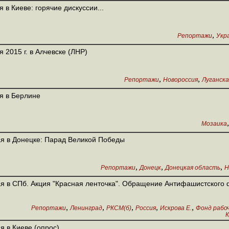
я в Киеве: горячие дискуссии...
,
Репортажи
Укр
я 2015 г. в Алчевске (ЛНР)
,
,
Репортажи
Новороссия
Луганска
я в Берлине
Мозаика
я в Донецке: Парад Великой Победы
,
,
,
Репортажи
Донецк
Донецкая область
Н
я в СПб. Акция "Красная ленточка". Обращение Антифашистского
,
,
,
,
,
Репортажи
Ленинград
РКСМ(б)
Россия
Искрова Е.
Фонд рабо
К
я в Киеве (опрос)