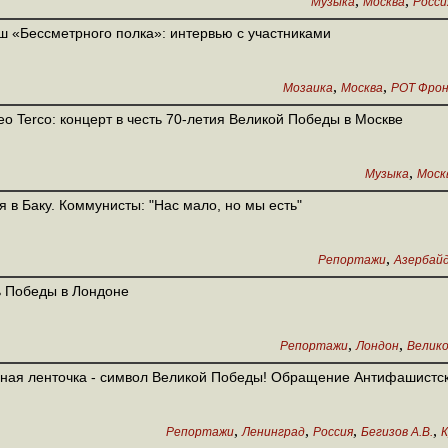
,
,
Музыка
Москва
Росси
 «Бессметрного полка»: интервью с участниками
,
,
Мозаика
Москва
РОТ Фро
eo Terco: концерт в честь 70-летия Великой Победы в Москве
,
Музыка
Моск
я в Баку. Коммунисты: "Нас мало, но мы есть"
,
Репортажи
Азербай
 Победы в Лондоне
,
,
Репортажи
Лондон
Велик
ная ленточка - символ Великой Победы! Обращение Антифашистс
,
,
,
,
Репортажи
Ленинград
Россия
Бегизов А.В.
К