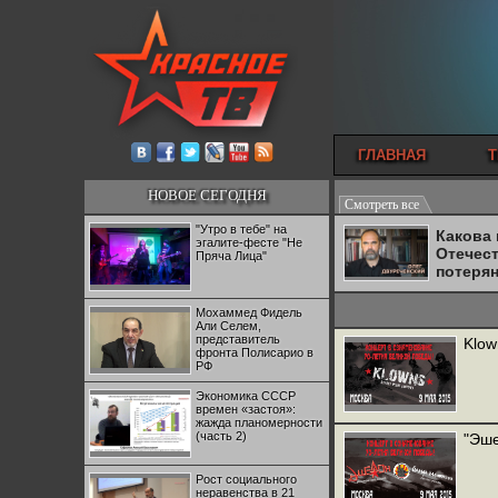
ГЛАВНАЯ
Т
НОВОЕ СЕГОДНЯ
Смотреть все
"Утро в тебе" на
Какова
эгалите-фесте "Не
Отечес
Пряча Лица"
потеря
Мохаммед Фидель
Али Селем,
представитель
Klow
фронта Полисарио в
РФ
Экономика СССР
времен «застоя»:
жажда планомерности
(часть 2)
"Эше
Рост социального
неравенства в 21