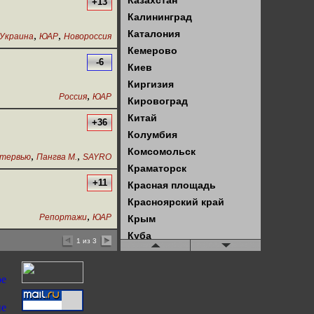
Казахстан
+13
Калининград
Каталония
,
,
Украина
ЮАР
Новороссия
Кемерово
-6
Киев
Киргизия
,
Россия
ЮАР
Кировоград
Китай
+36
Колумбия
Комсомольск
,
,
тервью
Пангва М.
SAYRO
Краматорск
+11
Красная площадь
Красноярский край
,
Репортажи
ЮАР
Крым
Куба
1 из 3
Кузбасс
Латвия
Латинская Америка
Ленинград