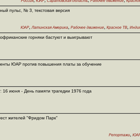
,
,
,
,
Россия
ЮАР
Саратовская область
Рабочее движение
Красно
ный пульс, № 3, текстовая версия
,
,
,
,
ЮАР
Латинская Америка
Рабочее движение
Красное ТВ
Инди
фриканские горняки бастуют и выигрывают
енты ЮАР против повышения платы за обучение
 16 июня - День памяти трагедии 1976 года
ест жителей "Фридом Парк"
,
Репортажи
ЮА