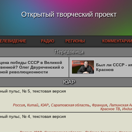
Открытый творческий проект
ЕЛЕВИДЕНИЕ
РАДИО
РЕГИОНЫ
КОММЕНТАРИИ
Передовица
 цена победы СССР в Великой
Был ли СССР - 
твенной? Олег Двуреченский о
Краснов
нной революционности
ЮАР
ный пульс, № 5, текстовая версия
,
,
,
,
,
Россия
Китай
ЮАР
Саратовская область
Франция
Латинская А
,
Красное ТВ
Инди
ный пульс, № 4, текстовая версия