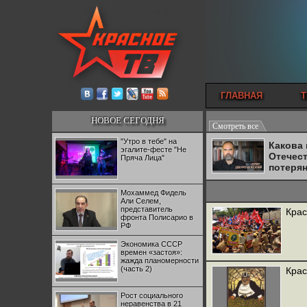
ГЛАВНАЯ
Т
НОВОЕ СЕГОДНЯ
Смотреть все
"Утро в тебе" на
Какова
эгалите-фесте "Не
Отечес
Пряча Лица"
потеря
Мохаммед Фидель
Али Селем,
представитель
Крас
фронта Полисарио в
РФ
Экономика СССР
времен «застоя»:
жажда планомерности
(часть 2)
Крас
Рост социального
неравенства в 21