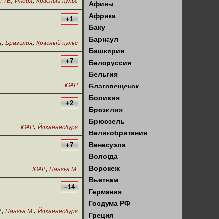
,
,
е ТВ
Индия
Красный пульс
Афины
Африка
+1
Баку
Барнаул
,
,
я
Бразилия
Красный пульс
Башкирия
+7
Белоруссия
Бельгия
ЮАР
Благовещенск
Боливия
+2
Бразилия
Брюссель
,
ЮАР
Йоханнесбург
Великобритания
Венесуэла
+7
Вологда
,
Воронеж
ЮАР
Пангва М.
Вьетнам
+14
Германия
Госдума РФ
,
,
Р
Пангва М.
Йоханнесбург
Греция