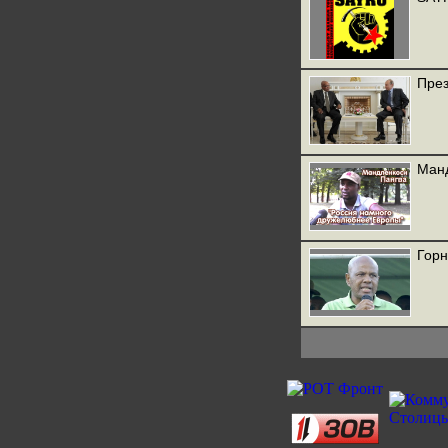
През
Манд
Горн