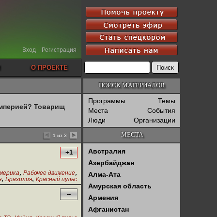
Вход
Регистрация
О ПРОЕКТЕ
ПОИСК МАТЕРИАЛОВ
Программы
Темы
империей? Товарищ
Места
События
Люди
Организации
МЕСТА
1 из 3
Австралия
+1
Азербайджан
,
,
мерика
Рабочее движение
Алма-Ата
,
,
я
Бразилия
Красный пульс
Амурская область
--
Армения
Афганистан