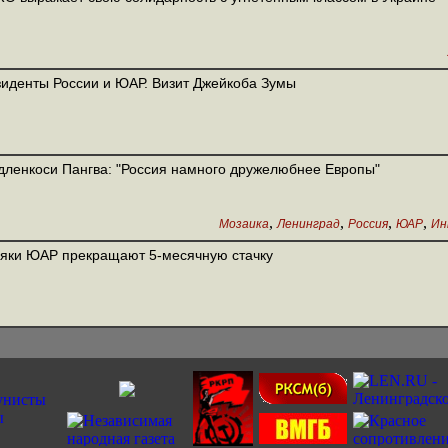
иденты России и ЮАР. Визит Джейкоба Зумы
ленкоси Пангва: "Россия намного дружелюбнее Европы"
,
,
,
,
Мозаика
Ленинград
Россия
ЮАР
Ин
яки ЮАР прекращают 5-месячную стачку