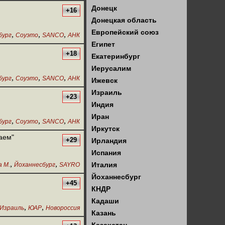
Донецк
+16
Донецкая область
Европейский союз
,
,
,
бург
Соуэто
SANCO
АНК
Египет
+18
Екатеринбург
Иерусалим
,
,
,
бург
Соуэто
SANCO
АНК
Ижевск
Израиль
+23
Индия
Иран
,
,
,
бург
Соуэто
SANCO
АНК
Иркутск
аем"
+29
Ирландия
Испания
,
,
Италия
а М.
Йоханнесбург
SAYRO
Йоханнесбург
+45
КНДР
Кадаши
,
,
Израиль
ЮАР
Новороссия
Казань