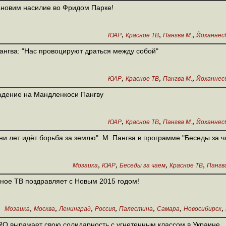
новим насилие во Фридом Парке!
,
,
,
ЮАР
Красное ТВ
Пангва М.
Йоханнес
ангва: "Нас провоцируют драться между собой"
,
,
,
ЮАР
Красное ТВ
Пангва М.
Йоханнес
дение на Мандленкоси Пангву
,
,
,
ЮАР
Красное ТВ
Пангва М.
Йоханнес
ни лет идёт борьба за землю". М. Пангва в программе "Беседы за ч
,
,
,
,
Мозаика
ЮАР
Беседы за чаем
Красное ТВ
Пангв
ное ТВ поздравляет с Новым 2015 годом!
,
,
,
,
,
,
,
Мозаика
Москва
Ленинград
Россия
Палестина
Самара
Новосибирск
O выражает свою солидарность с угнетенным классом в Украине