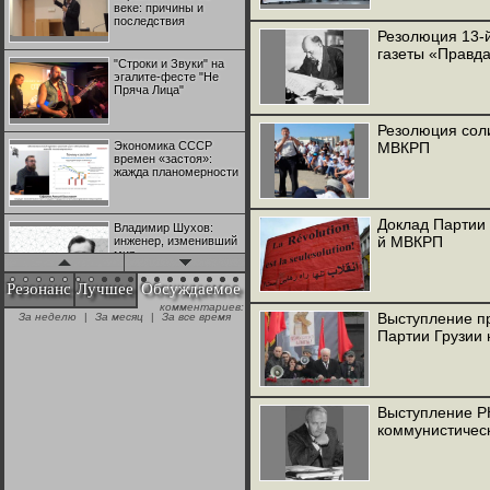
веке: причины и
последствия
Резолюция 13-
газеты «Правд
"Строки и Звуки" на
эгалите-фесте "Не
Пряча Лица"
Резолюция соли
Экономика СССР
МВКРП
времен «застоя»:
жажда планомерности
Доклад Партии 
Владимир Шухов:
й МВКРП
инженер, изменивший
мир
Резонанс
Лучшее
Обсуждаемое
комментариев:
"Аркадий Коц" на
Выступление п
За неделю
|
За месяц
|
За все время
эгалите-фесте "Не
Партии Грузии
Пряча Лица"
Контрапункты
глобализации:
Выступление Р
геополитэкономическ
коммунистическ
ий анализ
100 лет Ноябрьской
революции в