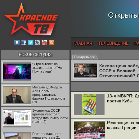
Открытый
ГЛАВНАЯ
ТЕЛЕВИДЕНИЕ
Р
НОВОЕ СЕГОДНЯ
Смотреть все
"Утро в тебе" на
Какова цена поб
эгалите-фесте "Не
СССР в Великой
Пряча Лица"
Отечественной? 
Двуреченский о
потерянной
Мохаммед Фидель
революционност
Али Селем,
представитель
13-я МВКРП: Д
фронта Полисарио в
против Кубы
РФ
Экономика СССР
времен «застоя»:
жажда планомерности
(часть 2)
Резолюция сол
класса Греции
Рост социального
неравенства в 21