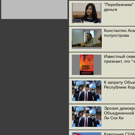
Германии:
"Перебежчики" 
парламентская
деньги
демократия или
диктатура
пролетариата?
Деятельность
Хрущёва в 50-е годы.
Владимир Соловейчик
Константин Асм
полуострова
Какова цена победы
СССР в Великой
Отечественной? Олег
Двуреченский о
потерянной
Известный сев
революционности
признает, что 
К запрету Объе
Республике Ко
Эрозия демокр
Объединенной 
Ли Сок Ки
Кампания США 