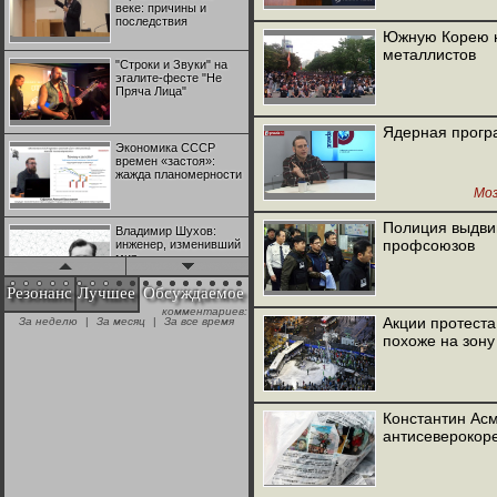
веке: причины и
последствия
Южную Корею н
металлистов
"Строки и Звуки" на
эгалите-фесте "Не
Пряча Лица"
Ядерная прогр
Экономика СССР
времен «застоя»:
жажда планомерности
Мо
Полиция выдви
Владимир Шухов:
профсоюзов
инженер, изменивший
мир
Резонанс
Лучшее
Обсуждаемое
комментариев:
"Аркадий Коц" на
Акции протеста
За неделю
|
За месяц
|
За все время
эгалите-фесте "Не
похоже на зону
Пряча Лица"
Контрапункты
глобализации:
Константин Ас
геополитэкономическ
антисеверокоре
ий анализ
100 лет Ноябрьской
революции в