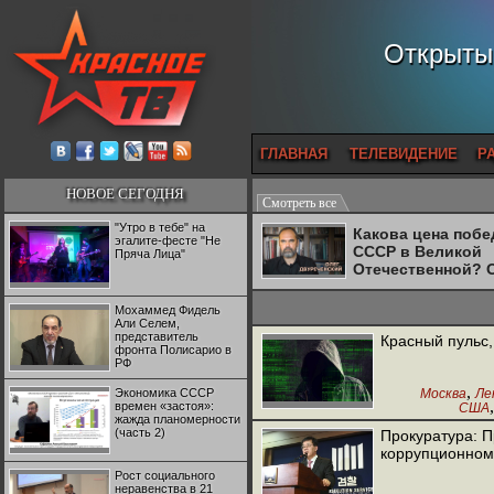
Открытый
ГЛАВНАЯ
ТЕЛЕВИДЕНИЕ
Р
НОВОЕ СЕГОДНЯ
Смотреть все
"Утро в тебе" на
Какова цена поб
эгалите-фесте "Не
СССР в Великой
Пряча Лица"
Отечественной? 
Двуреченский о
потерянной
Мохаммед Фидель
революционност
Али Селем,
представитель
Красный пульс,
фронта Полисарио в
РФ
,
Экономика СССР
Москва
Ле
времен «застоя»:
США
,
жажда планомерности
Испания
Ф
(часть 2)
Прокуратура: П
Италия
коррупционном
Рост социального
неравенства в 21